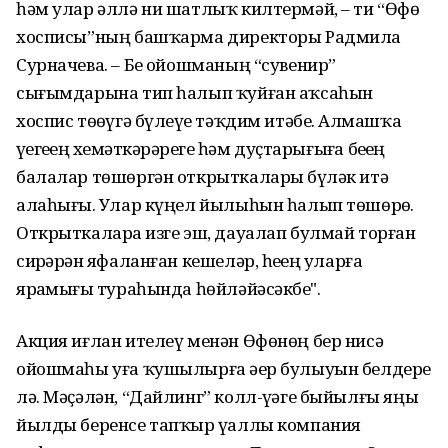
һәм улар әллә ни шатлыҡ килтермәй, – ти “Өфө
хосписы”ның башҡарма директоры Радмила
Сурначева. – Беҙ ойошманың “сувенир”
сығымдарына тип һалып ҡуйған аҡсаһын
хоспис төҙөүгә бүлеүҙе тәҡдим итәбеҙ. Алмашҡа
үҙегеҙҙең хеҙмәткәрҙәрегеҙ һәм дуҫтарығыҙға беҙҙең
балалар төшөргән открыткаларҙы бүләк итә
алаһығыҙ. Улар күңел йылыһын һалып төшөрҙө.
Открыткаларҙа изге эш, дауалап булмай торған
сирҙәрҙән яфаланған кешеләр, һеҙҙең уларға
ярҙамығыҙ тураһында һөйләйәсәкбеҙ".
Акция иғлан ителеү менән Өфөнөң бер нисә
ойошмаһы уға ҡушылырға әҙер булыуын белдерҙе
лә. Мәҫәлән, “Дайлинг” колл-үҙәге быйылғы яңы
йылды беренсе тапҡыр үҙаллы компания