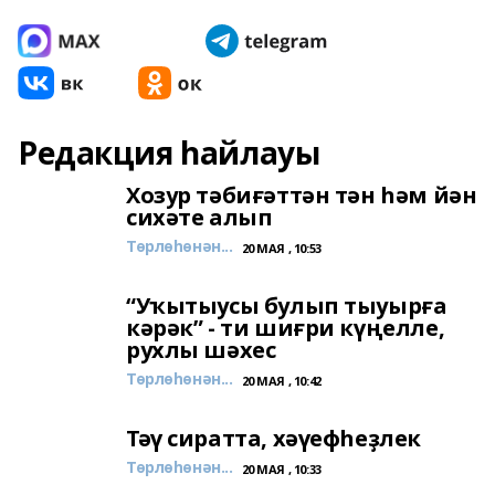
Редакция һайлауы
Хозур тәбиғәттән тән һәм йән
сихәте алып
Төрлөһөнән...
20 МАЯ , 10:53
“Уҡытыусы булып тыуырға
кәрәк” - ти шиғри күңелле,
рухлы шәхес
Төрлөһөнән...
20 МАЯ , 10:42
Тәү сиратта, хәүефһеҙлек
Төрлөһөнән...
20 МАЯ , 10:33