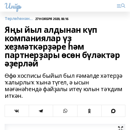
Инйәр
Төрлөһөнән...
27 НОЯБРЯ 2020, 06:16
Яңы йыл алдынан күп
компаниялар үҙ
хеҙмәткәрҙәре һәм
партнерҙары өсөн бүләктәр
әҙерләй
Өфө хосписы быйыл был ғәмәлде хәтерҙә
ҡалырлыҡ ҡына түгел, ә ысын
мәғәнәһендә файҙалы итеү юлын тәҡдим
иткән.