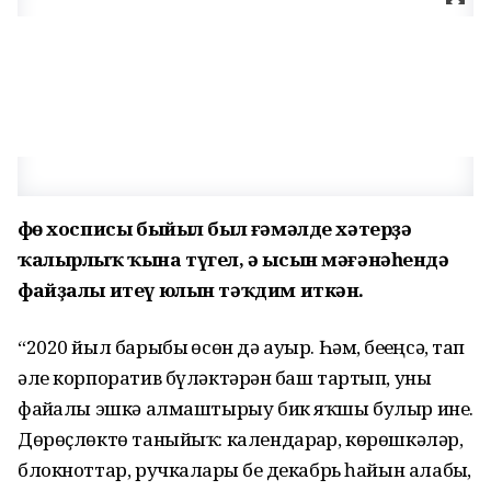
Өфө хосписы быйыл был ғәмәлде хәтерҙә
ҡалырлыҡ ҡына түгел, ә ысын мәғәнәһендә
файҙалы итеү юлын тәҡдим иткән.
“2020 йыл барыбыҙ өсөн дә ауыр. Һәм, беҙҙеңсә, тап
әле корпоратив бүләктәрҙән баш тартып, уны
файҙалы эшкә алмаштырыу бик яҡшы булыр ине.
Дөрөҫлөктө таныйыҡ: календарҙар, көрөшкәләр,
блокноттар, ручкаларҙы беҙ декабрь һайын алабыҙ,