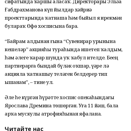
сифатында ҡаршы аласаҡ. Директорҙары Эльза
Ғабдрахманова күп йылдар хәйриә
проекттарында ҡатнаша һәм быйыл яҙ ирекмән
булараҡ Өфө хосписына бара.
“Байрам алдынан ғына “Сувенирҙар урынына
кешеләр” акцияһы тураһында ишетеп ҡалдым,
һәм әлеге ҡарар шунда уҡ ҡабул ителде. Беҙҙең
партнерҙарға бындай бүләк оҡшар, үҙҙәре лә
акцияла ҡатнашыу теләген белдерер тип
ышанам”, – тине ул.
Әле һеҙ күргән һүрәтте хоспис опекаһындағы
Ярослава Дремина төшөргән. Уға 11 йәш, бала
арҡа мускулы атрофияһынан яфалана.
Читайте нас