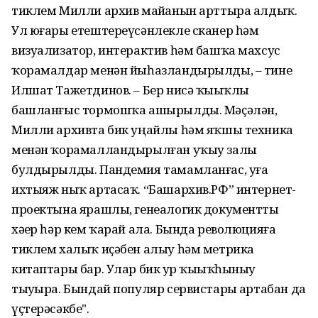
тиклем Милли архив майҙанын арттыра алдыҡ.
Ул юғары етештереүсәнлекле сканер һәм
визуализатор, интерактив һәм башҡа махсус
ҡорамалдар менән йыһазландырылды, – тине
Илшат Тажетдинов. – Бер нисә ҡыҙыҡлы
башланғыс тормошҡа ашырылды. Мәҫәлән,
Милли архивта бик уңайлы һәм яҡшы техника
менән ҡорамалландырылған уҡыу залы
булдырылды. Пандемия тамамланғас, уға
ихтыяж ныҡ артасаҡ. “Башархив.РФ” интернет-
проектына ярашлы, генеалогик документты
хәҙер һәр кем ҡарай ала. Бында революцияға
тиклем халыҡ иҫәбен алыу һәм метрика
китаптары бар. Улар бик ҙур ҡыҙыҡһыныу
тыуҙыра. Бындай популяр сервистарҙы артабан да
үҫтерәсәкбеҙ".