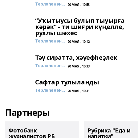
Төрлөһөнән...
20 МАЯ , 10:53
“Уҡытыусы булып тыуырға
кәрәк” - ти шиғри күңелле,
рухлы шәхес
Төрлөһөнән...
20 МАЯ , 10:42
Тәү сиратта, хәүефһеҙлек
Төрлөһөнән...
20 МАЯ , 10:33
Сафтар тулыланды
Төрлөһөнән...
20 МАЯ , 10:31
Партнеры
Фотобанк
Рубрика "Еда и
журналистов РБ
напитки"