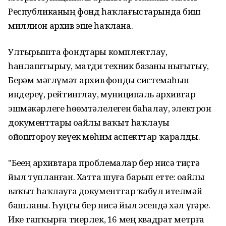
Республиканың фонд һаҡлағыстарында биш
миллион архив эше һаҡлана.
Ултырышта фондтарҙы комплектлау,
һанлаштырыу, матди техник базаны нығытыу,
Берҙәм мәғлүмәт архив фонды системаһын
индереү, рейтинглау, муниципаль архивтар
эшмәкәрлеге һөҙөмтәлелеген баһалау, электрон
документтарҙы оҙайлы ваҡыт һаҡлауҙы
ойоштороу кеүек мөһим аспекттар ҡаралды.
"Беҙҙең архивтарҙа проблемалар бер нисә тиҫтә
йыл тупланған. Хатта шуға барып етте: оҙайлы
ваҡыт һаҡлауға документтар ҡабул ителмәй
башланы. Һуңғы бер нисә йыл эсендә хәл үҙгәрҙе.
Ике тапҡырға тиерлек, 16 мең квадрат метрға