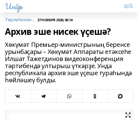
Инйәр
Төрлөһөнән...
27 НОЯБРЯ 2020, 06:14
Архив эше нисек үҫешә?
Хөкүмәт Премьер-министрының беренсе
урынбаҫары – Хөкүмәт Аппараты етәксеһе
Илшат Тажетдинов видеоконференция
тәртибендә ултырыш үткәрҙе. Унда
республикала архив эше үҫеше тураһында
һөйләшеү булды.