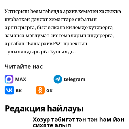
Ултырыш һөҙөмтәһендә архив хеҙмәтен халыҡҡа
күрһәткән дәүләт хеҙмәттәре сифатын
арттырырға, был өлкәлә килемде күтәрергә,
заманса мәғлүмәт системаларын индерергә,
артабан “Башархив.РФ” проектын
тулыландырырға ҡушылды.
Читайте нас
Редакция һайлауы
Хозур тәбиғәттән тән һәм йән
сихәте алып