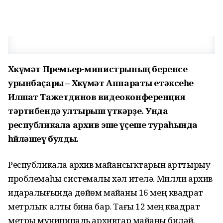
Хөкүмәт Премьер-министрының беренсе
урынбаҫары – Хөкүмәт Аппараты етәксеһе
Илшат Тажетдинов видеоконференция
тәртибендә ултырыш үткәрҙе. Унда
республикала архив эше үҫеше тураһында
һөйләшеү булды.
Республикала архив майҙансыҡтарын арттырыу
проблемаһы системалы хәл ителә. Милли архив
идаралығында дөйөм майҙаны 16 мең квадрат
метрлыҡ алты бина бар. Тағы 12 мең квадрат
метрҙы муниципаль архивтар майҙаны биләй.