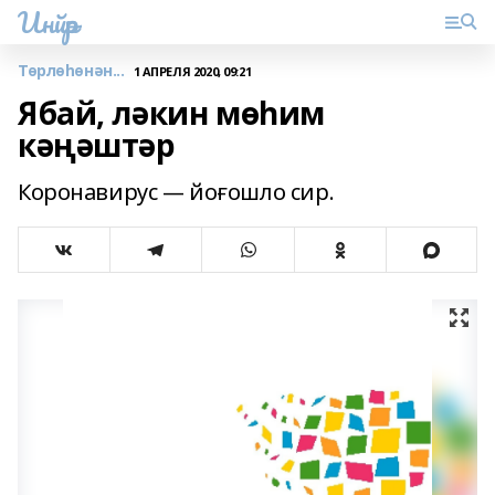
Инйәр
Төрлөһөнән...
1 АПРЕЛЯ 2020, 09:21
Ябай, ләкин мөһим
кәңәштәр
Коронавирус — йоғошло сир.