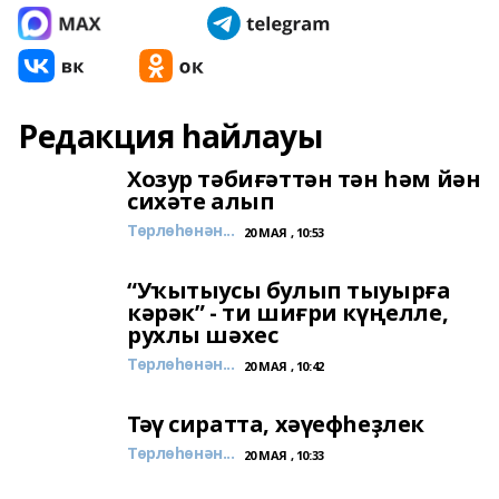
Редакция һайлауы
Хозур тәбиғәттән тән һәм йән
сихәте алып
Төрлөһөнән...
20 МАЯ , 10:53
“Уҡытыусы булып тыуырға
кәрәк” - ти шиғри күңелле,
рухлы шәхес
Төрлөһөнән...
20 МАЯ , 10:42
Тәү сиратта, хәүефһеҙлек
Төрлөһөнән...
20 МАЯ , 10:33