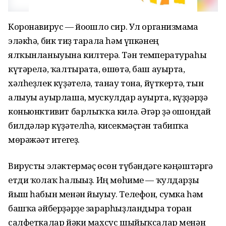
Коронавирус — йоғошло сир. Ул организмғамға
эләкһә, бик тиҙ тарала һәм үпкәнең
ялҡынланыуына килтерә. Тән температураһы
күтәрелә, ҡалтырата, өшөтә, баш ауырта,
хәлһеҙлек күҙәтелә, танау тона, йүткертә, тын
алыуы ауырлаша, мускулдар ауырта, күҙҙәрҙә
коньюнктивит барлыҡҡа килә. Әгәр ҙә ошондай
билдәләр күҙәтелһә, кисекмәҫтән табипҡа
мөрәжәғәт итегеҙ.
Вирусты эләктермәҫ өсөн түбәндәге кәңәштәргә
етди ҡолаҡ һалығыҙ. Иң мөһиме — ҡулдарҙы
йыш һабын менән йыуыу. Телефон, сумка һәм
башҡа әйберҙәрҙе зарарһыҙландыра торған
салфеткалар йәки махсус шыйыҡсалар менән