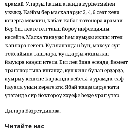
ярамай. Уларҙы һатып алғанда күрһәтмәһен
уҡығыҙ. Ҡайһы бер маскаларҙы 2, 4, 6 сәғәт кенә
кейергә мөмкин, ҡабат-ҡабат тотонорға ярамай.
Бер битлекте гел тағып йөрөү инфекцияны
көсәйтә. Маска танауҙы һәм ауыҙҙы яҡшы итеп
ҡапларға тейеш. Ҡулланғандан һуң, махсус сүп
тоҡсайына ташларға, ҡулдарҙы яҡшылап
йыуырға кәңәш ителә. Битлек бина эсендә, йәмәғәт
транспортына ингәндә, күп кеше булған ерҙәрҙә,
ауырыу кешене ҡарағанда кейелә, ә урамда, саф
һауала уның кәрәге юҡ. Ябай ҡағиҙәләрҙе ҡәтғи
үтәгәндә сир йоҡтороу хәүефе һеҙҙе урап үтәр.
Дилара Бәҙретдинова.
Читайте нас