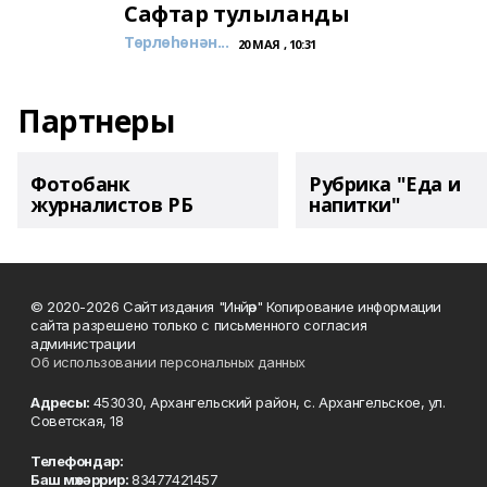
Сафтар тулыланды
Төрлөһөнән...
20 МАЯ , 10:31
Партнеры
Фотобанк
Рубрика "Еда и
журналистов РБ
напитки"
© 2020-2026 Сайт издания "Инйәр" Копирование информации
сайта разрешено только с письменного согласия
администрации
Об использовании персональных данных
Адресы:
453030, Архангельский район, с. Архангельское, ул.
Советская, 18
Телефондар:
Баш мөхәррир:
83477421457