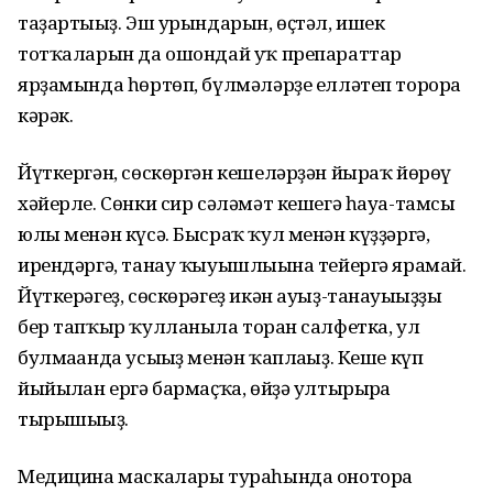
таҙартығыҙ. Эш урындарын, өҫтәл, ишек
тотҡаларын да ошондай уҡ препараттар
ярҙамында һөртөп, бүлмәләрҙе елләтеп торорға
кәрәк.
Йүткергән, сөскөргән кешеләрҙән йыраҡ йөрөү
хәйерле. Сөнки сир сәләмәт кешегә һауа-тамсы
юлы менән күсә. Бысраҡ ҡул менән күҙҙәргә,
ирендәргә, танау ҡыуышлығына тейергә ярамай.
Йүткерәгеҙ, сөскөрәгеҙ икән ауыҙ-танауығыҙҙы
бер тапҡыр ҡулланыла торған салфетка, ул
булмағанда усығыҙ менән ҡаплағыҙ. Кеше күп
йыйылған ергә бармаҫҡа, өйҙә ултырырға
тырышығыҙ.
Медицина маскалары тураһында оноторға