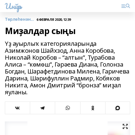
Инйәр
Төрлөһөнән...
6 ФЕВРАЛЯ 2020, 12:39
Миҙалдар сыңы
Үҙ ауырлыҡ категорияларында
Азимжонов Шайхзод, Анна Коробова,
Николай Коробов – “алтын”, Турабова
Алиса – “көмөш”, Гәрәева Диана, Голонза
Богдан, Шарафетдинова Милена, Гаричева
Дарина, Шәрифуллин Радмир, Кобяков
Никита, Амон Дмитрий “бронза” миҙал
яуланы.