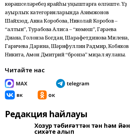
көрәшселәребеҙ ярайһы уңыштарға өлгәште. Үҙ
ауырлыҡ категорияларында Азимжонов
Шайхзод, Анна Коробова, Николай Коробов –
“алтын”, Турабова Алиса – “көмөш”, Гәрәева
Диана, Голонза Богдан, Шарафетдинова Милена,
Гаричева Дарина, Шәрифуллин Радмир, Кобяков
Никита, Амон Дмитрий “бронза” миҙал яуланы.
Читайте нас
Редакция һайлауы
Хозур тәбиғәттән тән һәм йән
сихәте алып