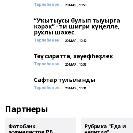
Төрлөһөнән...
20 МАЯ , 10:53
“Уҡытыусы булып тыуырға
кәрәк” - ти шиғри күңелле,
рухлы шәхес
Төрлөһөнән...
20 МАЯ , 10:42
Тәү сиратта, хәүефһеҙлек
Төрлөһөнән...
20 МАЯ , 10:33
Сафтар тулыланды
Төрлөһөнән...
20 МАЯ , 10:31
Партнеры
Фотобанк
Рубрика "Еда и
журналистов РБ
напитки"