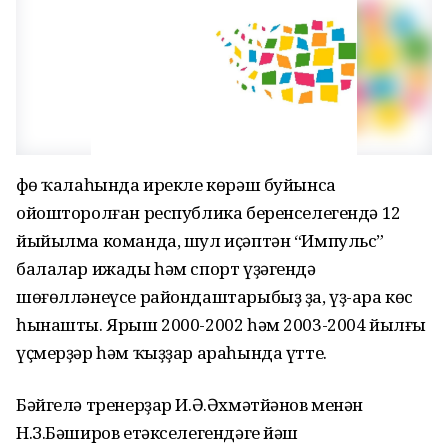
Өфө ҡалаһында ирекле көрәш буйынса
ойошторолған республика беренселегендә 12
йыйылма команда, шул иҫәптән “Импульс”
балалар ижады һәм спорт үҙәгендә
шөғөлләнеүсе райондаштарыбыҙ ҙа, үҙ-ара көс
һынашты. Ярыш 2000-2002 һәм 2003-2004 йылғы
үҫмерҙәр һәм ҡыҙҙар араһында үтте.
Бәйгелә тренерҙар И.Ә.Әхмәтйәнов менән
Н.З.Бәширов етәкселегендәге йәш