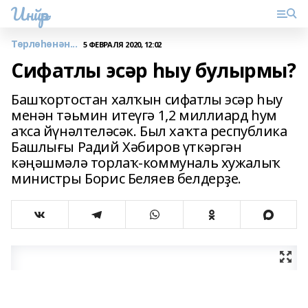
Инйәр
Төрлөһөнән...
5 ФЕВРАЛЯ 2020, 12:02
Сифатлы эсәр һыу булырмы?
Башҡортостан халҡын сифатлы эсәр һыу
менән тәьмин итеүгә 1,2 миллиард һум
аҡса йүнәлтеләсәк. Был хаҡта республика
Башлығы Радий Хәбиров үткәргән
кәңәшмәлә торлаҡ-коммуналь хужалыҡ
министры Борис Беляев белдерҙе.