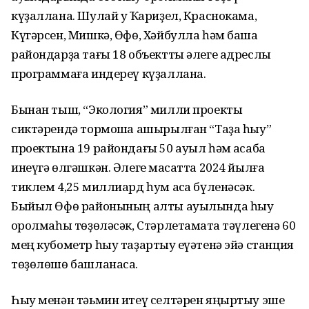
күҙаллана. Шулай уҡ Ҡариҙел, Краснокама,
Күгәрсен, Мишкә, Өфө, Хәйбулла һәм башҡа
райондарҙа тағы 18 объектты әлеге адреслы
программаға индереү күҙаллана.
Бынан тыш, “Экология” милли проекты
сиктәрендә тормошҡа ашырылған “Таҙа һыу”
проектына 19 райондағы 50 ауыл һәм ҡасаба
инеүгә өлгәшкән. Әлеге маҡсатта 2024 йылға
тиклем 4,25 миллиард һум аҡса бүленәсәк.
Быйыл Өфө районының алты ауылында һыу
ҡоролмаһы төҙөләсәк, Стәрлетамаҡта тәүлегенә 60
мең кубометр һыу таҙартыу ҡеүәтенә эйә станция
төҙөлөшө башланасаҡ.
Һыу менән тәьмин итеү селтәрен яңыртыу эше