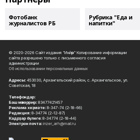
Фотобанк
Рубрика "Еда и
журналистов РБ
напитки"
© 2020-2026 Сайт издания "Инйәр" Копирование информации
сайта разрешено только с письменного согласия
администрации
Об использовании персональных данных
Адресы:
453030, Архангельский район, с. Архангельское, ул.
Советская, 18
Телефондар:
Баш мөхәррир:
83477421457
Реклама хеҙмәте:
8-347-74 (2-18-66)
Редакция:
8-34774 (2-12-87)
Кадрҙар бүлеге:
8-34774 (2-18-44)
Электрон почта:
inzer_arh@mail.ru