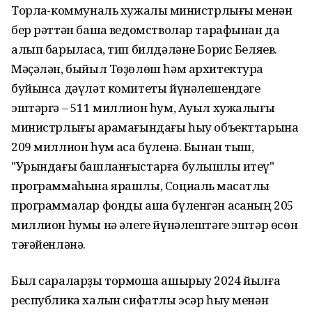
Торлаҡ-коммуналь хужалыҡ министрлығы менән
бер рәттән башҡа ведомстволар тарафынан да
алып барыласаҡ, тип билдәләне Борис Беляев.
Мәҫәлән, быйыл Төҙөлөш һәм архитектура
буйынса дәүләт комитеты йүнәлешендәге
эштәргә – 511 миллион һум, Ауыл хужалығы
министрлығы ҡарамағындағы һыу объекттарына
209 миллион һум аҡса бүленә. Бынан тыш,
"Урындағы башланғыстарға булышлыҡ итеү"
программаһына ярашлы, Социаль маҡсатлы
программалар фонды аша бүленгән аҡсаның 205
миллион һумы нәҡ әлеге йүнәлештәге эштәр өсөн
тәғәйенләнә.
Был сараларҙы тормошҡа ашырыу 2024 йылға
республика халҡын сифатлы эсәр һыу менән