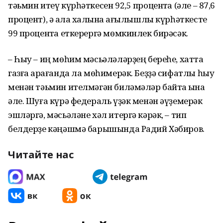
тәьмин итеү күрһәткесен 92,5 процентҡа (әле – 87,6
процент), ә ҡала халҡына ҡағылышлы күрһәткесте
99 процентҡа еткерергә мөмкинлек бирәсәк.
– Һыу – иң мөһим мәсьәләләрҙең береһе, хатта
газға ҡарағанда ла мөһимерәк. Беҙҙә сифатлы һыу
менән тәьмин ителмәгән биләмәләр байтаҡ ҡына
әле. Шуға күрә федераль үҙәк менән әүҙемерәк
эшләргә, мәсьәләне хәл итергә кәрәк, – тип
белдерҙе кәңәшмә барышында Радий Хәбиров.
Читайте нас