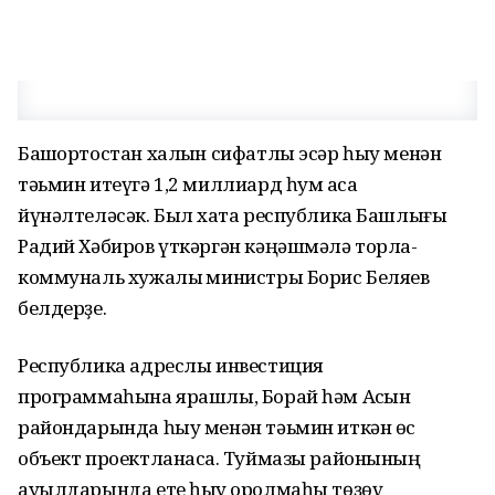
Башҡортостан халҡын сифатлы эсәр һыу менән
тәьмин итеүгә 1,2 миллиард һум аҡса
йүнәлтеләсәк. Был хаҡта республика Башлығы
Радий Хәбиров үткәргән кәңәшмәлә торлаҡ-
коммуналь хужалыҡ министры Борис Беляев
белдерҙе.
Республика адреслы инвестиция
программаһына ярашлы, Борай һәм Асҡын
райондарында һыу менән тәьмин иткән өс
объект проектланасаҡ. Туймазы районының
ауылдарында ете һыу ҡоролмаһы төҙөү