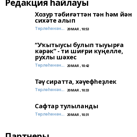
Редакция һайлауы
Хозур тәбиғәттән тән һәм йән
сихәте алып
Төрлөһөнән...
20 МАЯ , 10:53
“Уҡытыусы булып тыуырға
кәрәк” - ти шиғри күңелле,
рухлы шәхес
Төрлөһөнән...
20 МАЯ , 10:42
Тәү сиратта, хәүефһеҙлек
Төрлөһөнән...
20 МАЯ , 10:33
Сафтар тулыланды
Төрлөһөнән...
20 МАЯ , 10:31
Партнеры