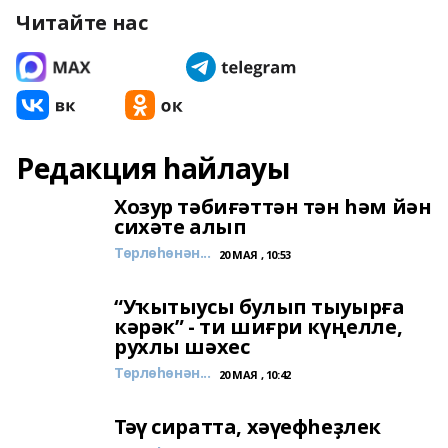
Читайте нас
Редакция һайлауы
Хозур тәбиғәттән тән һәм йән
сихәте алып
Төрлөһөнән...
20 МАЯ , 10:53
“Уҡытыусы булып тыуырға
кәрәк” - ти шиғри күңелле,
рухлы шәхес
Төрлөһөнән...
20 МАЯ , 10:42
Тәү сиратта, хәүефһеҙлек