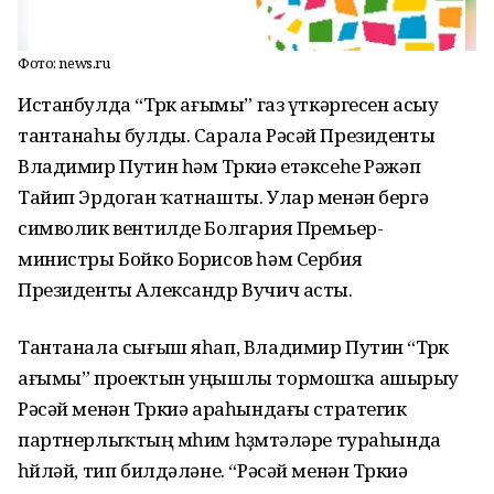
Фото: news.ru
Истанбулда “Төрөк ағымы” газ үткәргесен асыу
тантанаһы булды. Сарала Рәсәй Президенты
Владимир Путин һәм Төркиә етәксеһе Рәжәп
Тайип Эрдоган ҡатнашты. Улар менән бергә
символик вентилде Болгария Премьер-
министры Бойко Борисов һәм Сербия
Президенты Александр Вучич асты.
Тантанала сығыш яһап, Владимир Путин “Төрөк
ағымы” проектын уңышлы тормошҡа ашырыу
Рәсәй менән Төркиә араһындағы стратегик
партнерлыҡтың мөһим һөҙөмтәләре тураһында
һөйләй, тип билдәләне. “Рәсәй менән Төркиә