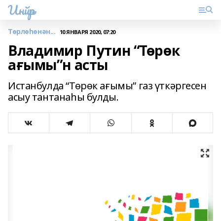
Инйәр
Төрлөһөнән...
10 ЯНВАРЯ 2020, 07:20
Владимир Путин “Төрөк
ағымы”н асты
Истанбулда “Төрөк ағымы” газ үткәргесен
асыу тантанаһы булды.