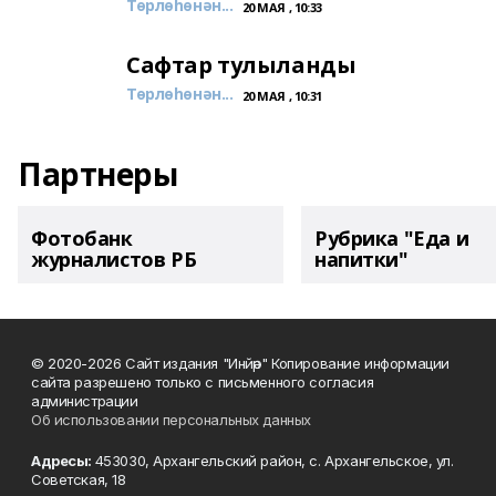
Төрлөһөнән...
20 МАЯ , 10:33
Сафтар тулыланды
Төрлөһөнән...
20 МАЯ , 10:31
Партнеры
Фотобанк
Рубрика "Еда и
журналистов РБ
напитки"
© 2020-2026 Сайт издания "Инйәр" Копирование информации
сайта разрешено только с письменного согласия
администрации
Об использовании персональных данных
Адресы:
453030, Архангельский район, с. Архангельское, ул.
Советская, 18