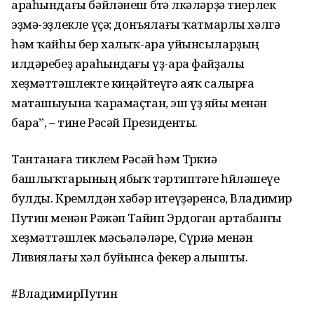
араһындағы бәйләнеш бөтә өлкәләрҙә тиерлек
эҙмә-эҙлекле үҫә; донъялағы ҡатмарлы хәлгә
һәм ҡайһы бер халыҡ-ара уйынсыларҙың
илдәребеҙ араһындағы үҙ-ара файҙалы
хеҙмәттәшлекте киңәйтеүгә аяҡ салырға
маташыуына ҡарамаҫтан, эш үҙ яйы менән
бара”, – тине Рәсәй Президенты.
Тантанаға тиклем Рәсәй һәм Төркиә
башлыҡтарының ябыҡ тәртиптәге һөйләшеүе
булды. Кремлдән хәбәр итеүҙәренсә, Владимир
Путин менән Рәжәп Тайип Эрдоган артабанғы
хеҙмәттәшлек мәсьәләләре, Сүриә менән
Ливиялағы хәл буйынса фекер алышты.
#ВладимирПутин