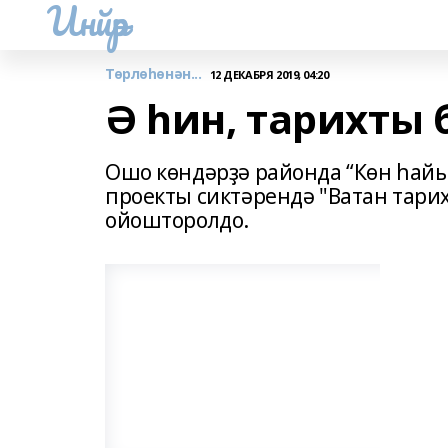
Инйәр
Төрлөһөнән...
12 ДЕКАБРЯ 2019, 04:20
Ә һин, тарихты
Ошо көндәрҙә районда “Көн һайы
проекты сиктәрендә "Ватан тарих
ойошторолдо.