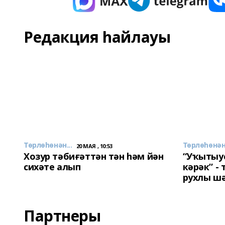
Редакция һайлауы
Төрлөһөнән...
Төрлөһөнән.
20 МАЯ , 10:53
Хозур тәбиғәттән тән һәм йән
“Уҡытыу
сихәте алып
кәрәк” -
рухлы ш
Партнеры