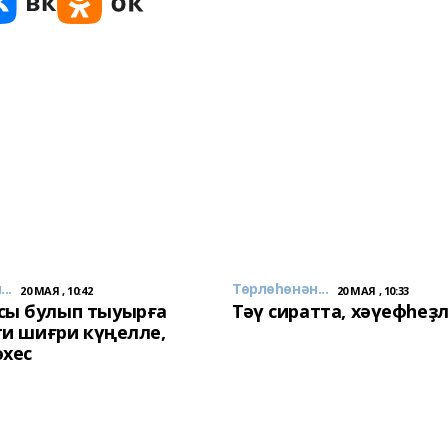
..
Төрлөһөнән...
20 МАЯ , 10:42
20 МАЯ , 10:33
сы булып тыуырға
Тәү сиратта, хәүефһеҙ
 ти шиғри күңелле,
әхес