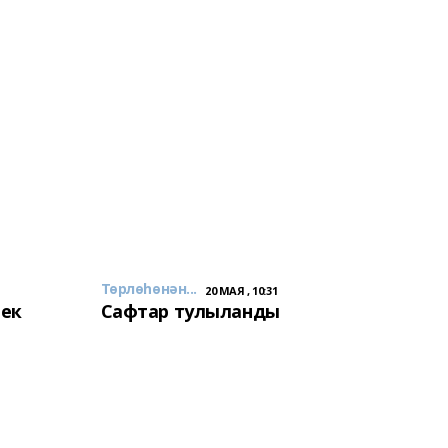
Төрлөһөнән...
20 МАЯ , 10:31
лек
Сафтар тулыланды