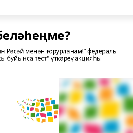
 беләһеңме?
н Рәсәй менән ғорурланам!” федераль
ы буйынса тест" үткәреү акцияһы