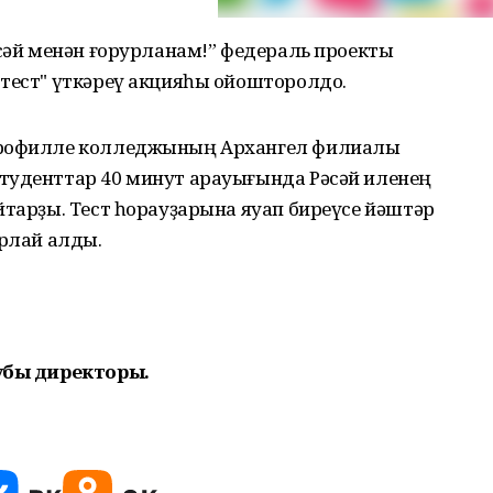
әсәй менән ғорурланам!” федераль проекты
 тест" үткәреү акцияһы ойошторолдо.
 профилле колледжының Архангел филиалы
туденттар 40 минут арауығында Рәсәй иленең
йтарҙы. Тест һорауҙарына яуап биреүсе йәштәр
арлай алды.
лубы директоры.