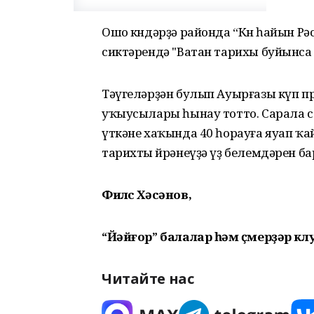
Ошо көндәрҙә районда “Көн һайын Р
сиктәрендә "Ватан тарихы буйынса
Тәүгеләрҙән булып Ауырғазы күп
уҡыусылары һынау тотто. Сарала с
үткәне хаҡында 40 һорауға яуап ҡа
тарихты өйрәнеүҙә үҙ белемдәрен б
Филүс Хәсәнов,
“Йәйғор” балалар һәм үҫмерҙәр к
Читайте нас