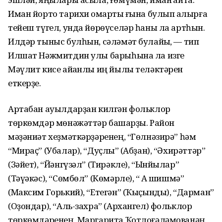
Иман йорто тарихи ҡомартҡы ғына булып ҡалырға
тейеш түгел, унда йөрөүселәр һаны ла артһын.
Илдәр тыныс булһын, сәләмәт булайыҡ, — тип
Илшат Нәжмитдин улы барыһына ла изге
Мәүлит кисе айҡанлы иң йылы теләктәрен
еткерҙе.
Артабан ауылдарҙан килгән фольклор
төркөмдәр мөнәжәттәр башҡарҙы. Район
мәҙәниәт хеҙмәткәрҙәренең, “Гөлнәзирә” һәм
“Мираҫ” (Убалар), “Дуҫлыҡ” (Абҙан), “Әхирәттәр”
(Зәйет), “Йәнгүзәл” (Тирәкле), “Ынйылар”
(Тәүәкәс), “Сөмбөл” (Көмәрле), “ Аҡ шишмә”
(Максим Горький), “Етегән” (Ҡыҫынды), “Дарман”
(Оҙондар), “Аль-захра” (Архангел) фольклор
төркөмдәренең, Маргарита Ҡотлоғәләмованәң