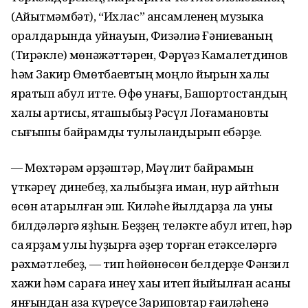
(Айытмәмбәт), “Ихлас” ансамленең музыка
ҡоралдарында уйнауын, Физәлиә Ғәниеваның
(Тирәкле) мөнәжәттәрен, Фәрүәз Камалетдинов
һәм Закир Өмөтбаевтың моңло йырын халыҡ
яратып ҡабул итте. Өфө ҡунағы, Башҡортостандың
халыҡ артисы, яҡташыбыҙ Рәсүл Лоғамановты
сығышы байрамды тулыландырып ебәрҙе.
— Мөхтәрәм ҡәрҙәштәр, Мәүлит байрамын
үткәреү динебеҙ, халҡыбыҙға иман, нур ҡайтһын
өсөн атҡарылған эш. Киләһе йылдарҙа ла уны
билдәләргә яҙһын. Беҙҙең теләкте ҡабул итеп, һәр
саҡ ярҙам ҡулы һуҙырға әҙер торған етәкселәргә
рәхмәтлебеҙ, — тип һөйөнөсөн белдерҙе Фәнзил
хажи һәм сараға инеү хаҡы итеп йыйылған аҡсаны
янғындан ҡаза күреүсе Зариповтар ғаиләһенә