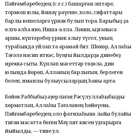
Пәйғәмбәребеҙҙең (с.ғ.с.) башҡарған эштәре,
тормош юлы, йәшәү рәүеше, холҡо, сифаттары
барлыҡ кешеләргә үрнәк булып тора. Барыбыҙ ҙа
өлгө алһаҡ ине, Инша-алла. Ләкин, ҡыҙғанысҡа
ҡаршы, күптәребеҙ үрнәк алыу түгел, уның
тураһында уйлап та ҡарамай бит. Шөкөр, Аллаһы
Тәғәлә насип иткәс, һуңғы йылдарҙа динебеҙ
иреккә сыҡты. Күпләп мәсеттәр төҙөлә, дин
юлында йөрөп, Алланың барлығын, берлеген
белеп, иманлы булыусыларҙың һаны арта.
Бөйөк Раббыбыҙ ҡәҙерләгән Рәсүлуллаһыбыҙҙы
хөрмәтләп, Аллаһы Тәғәләнең һөйөүенә,
Пәйғәмбәребеҙҙең оло фатихаһына лайыҡ булайыҡ
тигән маҡсатта бөгөн Мәүлит кисен уҙғарырға
йыйылдыҡ, — тине ул.