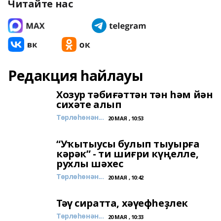
Читайте нас
Редакция һайлауы
Хозур тәбиғәттән тән һәм йән
сихәте алып
Төрлөһөнән...
20 МАЯ , 10:53
“Уҡытыусы булып тыуырға
кәрәк” - ти шиғри күңелле,
рухлы шәхес
Төрлөһөнән...
20 МАЯ , 10:42
Тәү сиратта, хәүефһеҙлек
Төрлөһөнән...
20 МАЯ , 10:33