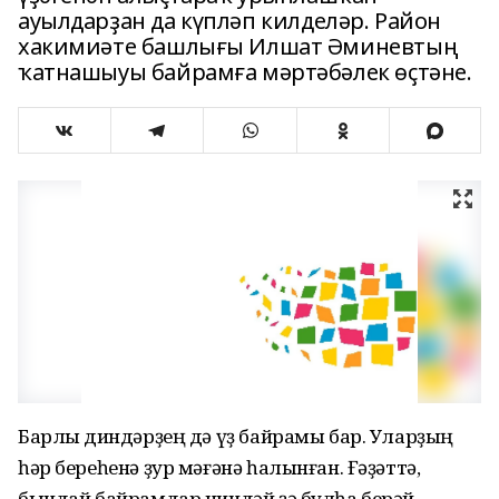
ауылдарҙан да күпләп килделәр. Район
хакимиәте башлығы Илшат Әминевтың
ҡатнашыуы байрамға мәртәбәлек өҫтәне.
Барлыҡ диндәрҙең дә үҙ байрамы бар. Уларҙың
һәр береһенә ҙур мәғәнә һалынған. Ғәҙәттә,
бындай байрамдар ниндәй ҙә булһа берәй