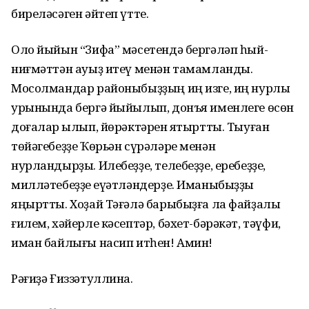
биреләсәген әйтеп үтте.
Оло йыйын “Зифа” мәсетендә бергәләп һый-
ниғмәттән ауыҙ итеү менән тамамланды.
Мосолмандар районыбыҙҙың иң изге, иң нурлы
урынында бергә йыйылып, донъя именлеге өсөн
доғалар ҡылып, йөрәктәрен яҡтыртты. Тыуған
төйәгебеҙҙе Ҡөрьән сүрәләре менән
нурландырҙы. Илебеҙҙе, телебеҙҙе, еребеҙҙе,
милләтебеҙҙе ҡеүәтләндерҙе. Иманыбыҙҙы
яңыртты. Хоҙай Тәғәлә барыбыҙға ла файҙалы
ғилем, хәйерле кәсептәр, бәхет-бәрәкәт, тәүфиҡ,
иман байлығы насип итһен! Амин!
Рәғиҙә Ғиззәтуллина.