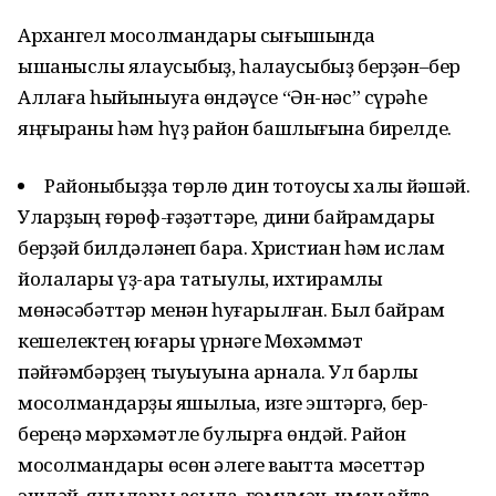
Архангел мосолмандары сығышында
ышаныслы яҡлаусыбыҙ, һаҡлаусыбыҙ берҙән–бер
Аллаға һыйыныуға өндәүсе “Ән-нәс” сүрәһе
яңғыраны һәм һүҙ район башлығына бирелде.
Районыбыҙҙа төрлө дин тотоусы халыҡ йәшәй.
Уларҙың ғөрөф-ғәҙәттәре, дини байрамдары
берҙәй билдәләнеп бара. Христиан һәм ислам
йолалары үҙ-ара татыулыҡ, ихтирамлы
мөнәсәбәттәр менән һуғарылған. Был байрам
кешелектең юғары үрнәге Мөхәммәт
пәйғәмбәрҙең тыуыуына арнала. Ул барлыҡ
мосолмандарҙы яҡшылыҡҡа, изге эштәргә, бер-
береңә мәрхәмәтле булырға өндәй. Район
мосолмандары өсөн әлеге ваҡытта мәсеттәр
эшләй, яңылары асыла, ғөмүмән, иман ҡайта.