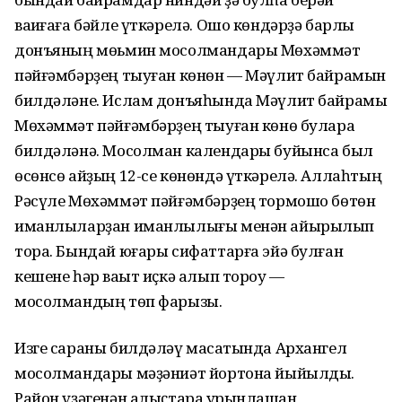
ваҡиғаға бәйле үткәрелә. Ошо көндәрҙә барлыҡ
донъяның мөьмин мосолмандары Мөхәммәт
пәйғәмбәрҙең тыуған көнөн — Мәүлит байрамын
билдәләне. Ислам донъяһында Мәүлит байрамы
Мөхәммәт пәйғәмбәрҙең тыуған көнө булараҡ
билдәләнә. Мосолман календары буйынса был
өсөнсө айҙың 12-се көнөндә үткәрелә. Аллаһтың
Рәсүле Мөхәммәт пәйғәмбәрҙең тормошо бөтөн
иманлыларҙан иманлылығы менән айырылып
тора. Бындай юғары сифаттарға эйә булған
кешене һәр ваҡыт иҫкә алып тороу —
мосолмандың төп фарызы.
Изге сараны билдәләү маҡсатында Архангел
мосолмандары мәҙәниәт йортона йыйылды.
Район үҙәгенән алыҫтараҡ урынлашҡан