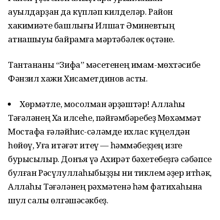
ауылдарҙан да күпләп килделәр. Район
хакимиәте башлығы Илшат Әминевтың
ҡатнашыуы байрамға мәртәбәлек өҫтәне.
Тантананы “Зифа” мәсетенең имам-мөхтәсибе
Фәнзил хажи Хисаметдинов асты.
Хөрмәтле, мосолман ҡәрҙәштәр! Аллаһы
Тәғәләнең Хаҡ илсеһе, пәйғәмбәребеҙ Мөхәммәт
Мостафа ғәләйһис-сәләмде ихлас күңелдән
һөйөү, Уға итәғәт итеү — һәммәбеҙҙең изге
бурысылыр. Донъя үә Ахирәт бәхетебеҙгә сәбәпсе
булған Рәсүлуллаһыбыҙҙы ни тиклем ҡәҙер итһәк,
Аллаһы Тәғәләнең рәхмәтенә һәм фатихаһына
шул саҡлы өлгәшәсәкбеҙ.