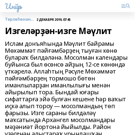
Инйәр
Төрлөһөнән...
2 ДЕКАБРЯ 2019, 07:45
Изгеләрҙән-изге Мәүлит
Ислам донъяһында Мәүлит байрамы
Мөхәммәт пәйғәмбәрҙең тыуған көнө
булараҡ билдәләнә. Мосолман календары
буйынса был өсөнсө айҙың 12-се көнөндә
үткәрелә. Аллаһтың Рәсүле Мөхәммәт
пәйғәмбәрҙең тормошо бөтөн
иманлыларҙан иманлылығы менән
айырылып тора. Бындай юғары
сифаттарға эйә булған кешене һәр ваҡыт
иҫкә алып тороу — мосолмандың төп
фарызы. Изге сараны билдәләү
маҡсатында Архангел мосолмандары
мәҙәниәт йортона йыйылды. Район
үҙәгенән алыҫтараҡ урынлашҡан