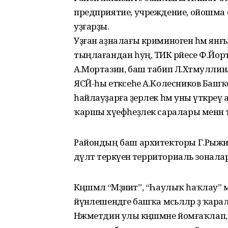
предприятие, учреждение, ойошма етә
уҙғарҙы.
Уҙған аҙналағы криминоген һәм янғ
тыңлағандан һуң, ТИК рәйесе Ф.Йор
А.Мортазин, баш табип Л.Хәтмуллин
ЯСЙ-һы етәксеһе А.Колесников Ба
һайлауҙарға әҙерлек һәм уны үткәр
ҡаршы хәүефһеҙлек саралары менән 
Райондың баш архитекторы Г.Рыжи
дәүләт теркәүенә территориаль зонал
Кәңәшмәлә “Мәҙәниәт”, “Һаулыҡ һаҡ
йүнәлешендәге башҡа мәсьәләләр ҙә ҡ
Нәжметдин улы кәңәшмәне йомғаҡлап