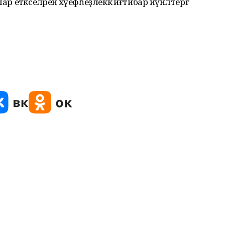
р етәкселәренә хәүефһеҙлеккә иғтибар йүнәлтергә