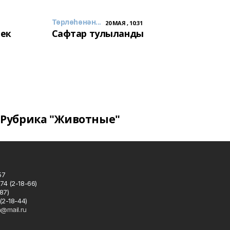
Төрлөһөнән...
20 МАЯ , 10:31
лек
Сафтар тулыланды
Рубрика "Животные"
57
74 (2-18-66)
87)
(2-18-44)
h@mail.ru