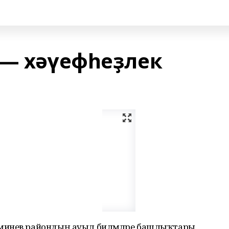
 — хәүефһеҙлек
инев райондың ауыл биләмәләре башлыҡтары,