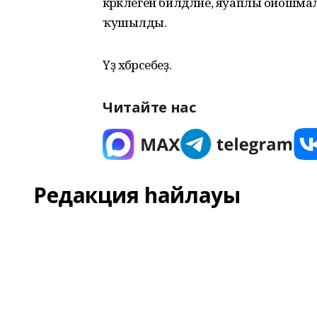
кәрәклеген билдәләне, яуаплы ойошмала
ҡушылды.
Үҙ хәбәрсебеҙ.
Читайте нас
Редакция һайлауы