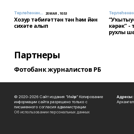
Төрлөһөнән...
Төрлөһөнән.
20 МАЯ , 10:53
Хозур тәбиғәттән тән һәм йән
“Уҡытыу
сихәте алып
кәрәк” -
рухлы ш
Партнеры
Фотобанк журналистов РБ
© 2020-2026 Сайт издания "Инйәр" Копирование
Адресы:
информации сайта разрешено только с
Архангел
письменного согласия администрации
Об использовании персональных данных