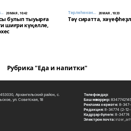
..
Төрлөһөнән...
20 МАЯ , 10:42
20 МАЯ , 10:33
сы булып тыуырға
Тәү сиратта, хәүефһеҙ
 ти шиғри күңелле,
әхес
Рубрика "Еда и напитки"
453030, Архангельский район, с.
Телефондар:
ьское, ул. Советская, 18
Баш мөхәррир:
834774214
Реклама хеҙмәте:
8-347-
Редакция:
8-34774 (2-12-
Кадрҙар бүлеге:
8-34774 
Электрон почта:
inzer_ar