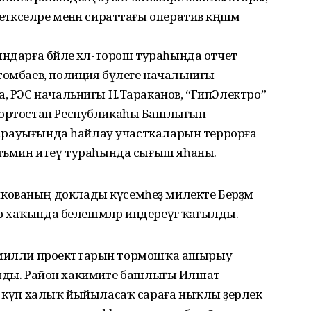
кселәре менән сираттағы оператив кәңәшмә
ындарға бәйле хәл-торош тураһында отчет
томбаев, полиция бүлеге начальнигы
а, РЭС начальнигы Н.Тараканов, “ГипЭлектро”
шҡортостан Республикаһы Башлығын
еү арауығында һайлау участкаларын террорға
тәьмин итеү тураһында сығыш яһаны.
кованың доклады күсемһеҙ милекте Берҙәм
ар хаҡында белешмәләр индереүгә ҡағылды.
лау” милли проекттарын тормошҡа ашырыу
аралды. Район хакимиәте башлығы Илшат
, күп халыҡ йыйыласаҡ сараға ныҡлы әҙерлек