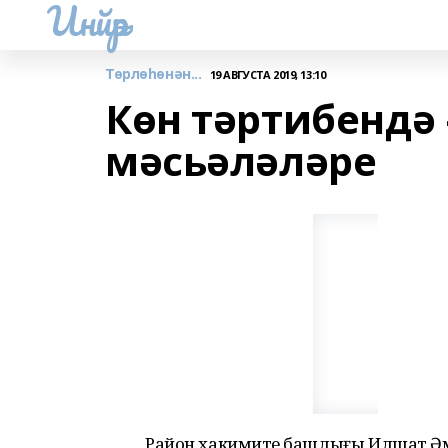
Инйәр
Төрлөһөнән...
19 АВГУСТА 2019, 13:10
Көн тәртибендә
мәсьәләләре
Район хакимиәте башлығы Илшат Әм