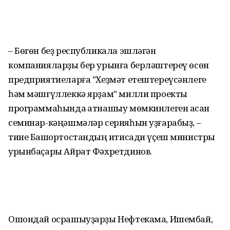
– Бөгөн беҙ республикала эшләгән
компанияларҙы бер урынға берләштереү өсөн
предприятиеларға "Хеҙмәт етештереүсәнлеге
һәм мәшғүллеккә ярҙам" милли проекты
программаһында ҡатнашыу мөмкинлеген асҡан
семинар-кәңәшмәләр серияһын уҙғарабыҙ, –
тине Башҡортостандың иҡтисади үҫеш министры
урынбаҫары Айрат Фәхретдинов.
Ошондай осрашыуҙарҙы Нефтекама, Ишембай,