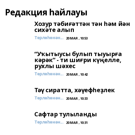
Редакция һайлауы
Хозур тәбиғәттән тән һәм йән
сихәте алып
Төрлөһөнән...
20 МАЯ , 10:53
“Уҡытыусы булып тыуырға
кәрәк” - ти шиғри күңелле,
рухлы шәхес
Төрлөһөнән...
20 МАЯ , 10:42
Тәү сиратта, хәүефһеҙлек
Төрлөһөнән...
20 МАЯ , 10:33
Сафтар тулыланды
Төрлөһөнән...
20 МАЯ , 10:31