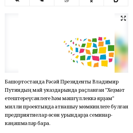
Башҡортостанда Рәсәй Президенты Владимир
Путиндың май указдарында раҫланған "Хеҙмәт
етештереүсәнлеге һәм мәшғүллеккә ярҙам"
милли проектында ҡатнашыу мөмкинлеге булған
предприятиелар өсөн урындарҙа семинар-
кәңәшмәләр бара.