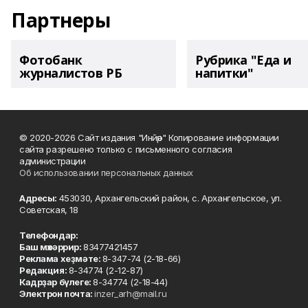
Партнеры
Фотобанк
Рубрика "Еда и
журналистов РБ
напитки"
© 2020-2026 Сайт издания "Инйәр" Копирование информации
сайта разрешено только с письменного согласия
администрации
Об использовании персональных данных
Адресы:
453030, Архангельский район, с. Архангельское, ул.
Советская, 18
Телефондар:
Баш мөхәррир:
83477421457
Реклама хеҙмәте:
8-347-74 (2-18-66)
Редакция:
8-34774 (2-12-87)
Кадрҙар бүлеге:
8-34774 (2-18-44)
Электрон почта:
inzer_arh@mail.ru