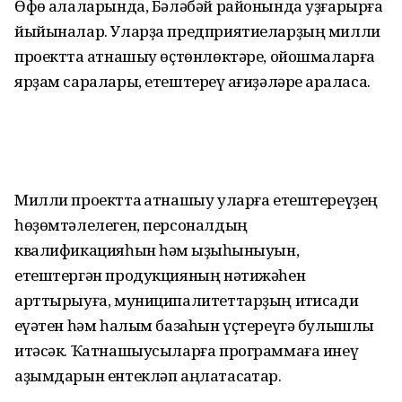
Өфө ҡалаларында, Бәләбәй районында уҙғарырға
йыйыналар. Уларҙа предприятиеларҙың милли
проектта ҡатнашыу өҫтөнлөктәре, ойошмаларға
ярҙам саралары, етештереү ҡағиҙәләре ҡараласаҡ.
Милли проектта ҡатнашыу уларға етештереүҙең
һөҙөмтәлелеген, персоналдың
квалификацияһын һәм ҡыҙыҡһыныуын,
етештергән продукцияның нәтижәһен
арттырыуға, муниципалитеттарҙың иҡтисади
ҡеүәтен һәм һалым базаһын үҫтереүгә булышлыҡ
итәсәк. Ҡатнашыусыларға программаға инеү
аҙымдарын ентекләп аңлатасаҡтар.