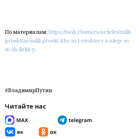
По материалам:
https://bash.rbsmi.ru/articles/milli-
proekttar/milli-proekt-khe-m-t-eteshtere-s-nlege-m-
m-sh-llekk-y...
#ВладимирПутин
Читайте нас