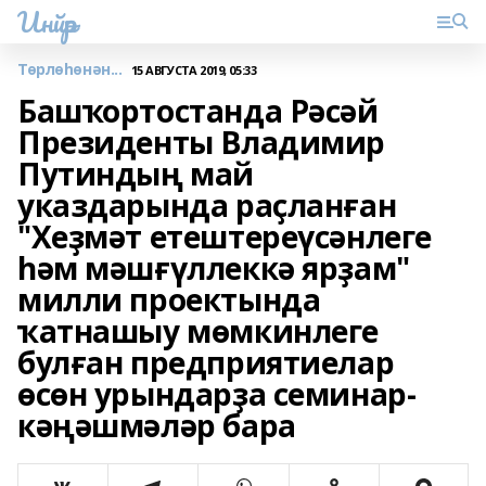
Инйәр
Төрлөһөнән...
15 АВГУСТА 2019, 05:33
Башҡортостанда Рәсәй
Президенты Владимир
Путиндың май
указдарында раҫланған
"Хеҙмәт етештереүсәнлеге
һәм мәшғүллеккә ярҙам"
милли проектында
ҡатнашыу мөмкинлеге
булған предприятиелар
өсөн урындарҙа семинар-
кәңәшмәләр бара