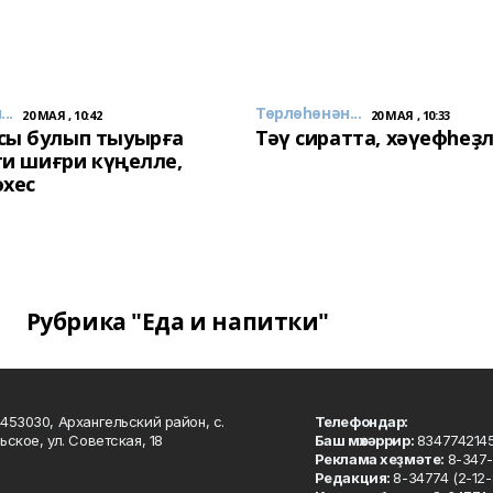
..
Төрлөһөнән...
20 МАЯ , 10:42
20 МАЯ , 10:33
сы булып тыуырға
Тәү сиратта, хәүефһеҙ
 ти шиғри күңелле,
әхес
Рубрика "Еда и напитки"
453030, Архангельский район, с.
Телефондар:
ьское, ул. Советская, 18
Баш мөхәррир:
834774214
Реклама хеҙмәте:
8-347-
Редакция:
8-34774 (2-12-