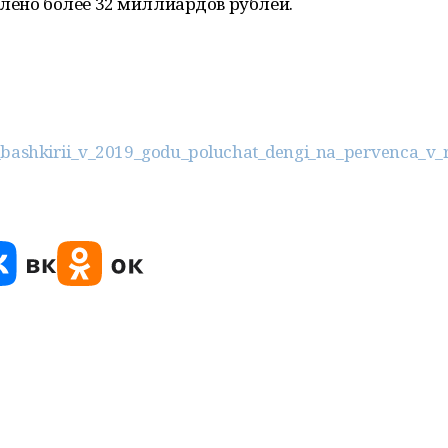
лено более 32 миллиардов рублей.
mi_v_bashkirii_v_2019_godu_poluchat_dengi_na_pervenca_v_