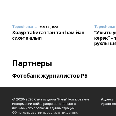
Төрлөһөнән...
Төрлөһөнән.
20 МАЯ , 10:53
Хозур тәбиғәттән тән һәм йән
“Уҡытыу
сихәте алып
кәрәк” -
рухлы ш
Партнеры
Фотобанк журналистов РБ
© 2020-2026 Сайт издания "Инйәр" Копирование
Адресы:
информации сайта разрешено только с
Архангел
письменного согласия администрации
Об использовании персональных данных