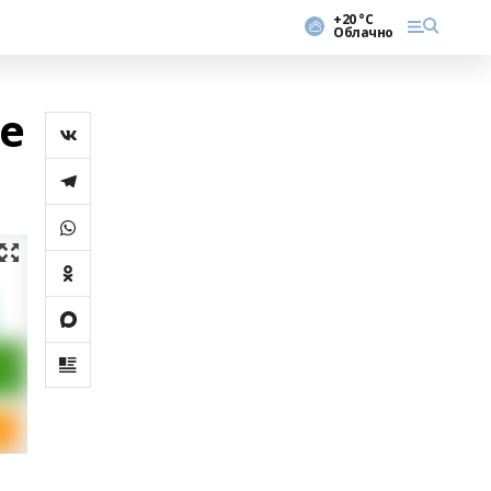
+20 °С
Облачно
е