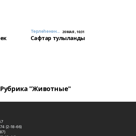
Төрлөһөнән...
20 МАЯ , 10:31
лек
Сафтар тулыланды
Рубрика "Животные"
57
74 (2-18-66)
87)