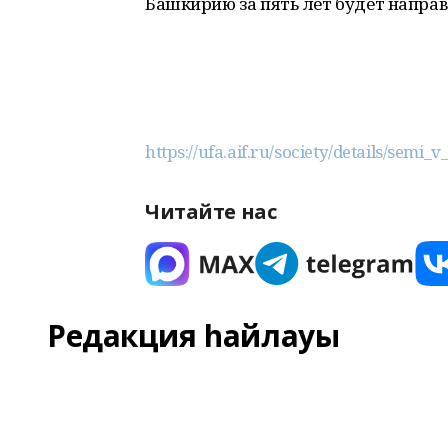
Башкирию за пять лет будет направ
https://ufa.aif.ru/society/details/se
Читайте нас
Редакция һайлауы