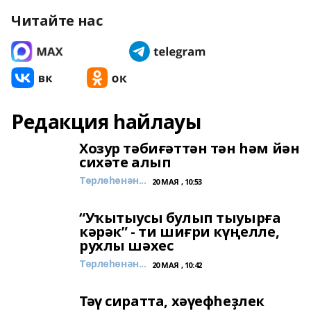
Читайте нас
Редакция һайлауы
Хозур тәбиғәттән тән һәм йән
сихәте алып
Төрлөһөнән...
20 МАЯ , 10:53
“Уҡытыусы булып тыуырға
кәрәк” - ти шиғри күңелле,
рухлы шәхес
Төрлөһөнән...
20 МАЯ , 10:42
Тәү сиратта, хәүефһеҙлек