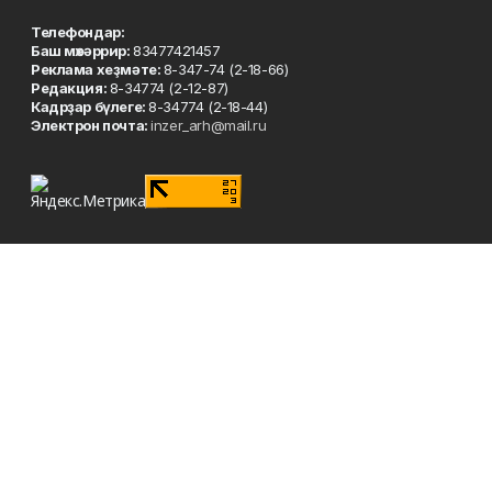
Телефондар:
Баш мөхәррир:
83477421457
Реклама хеҙмәте:
8-347-74 (2-18-66)
Редакция:
8-34774 (2-12-87)
Кадрҙар бүлеге:
8-34774 (2-18-44)
Электрон почта:
inzer_arh@mail.ru