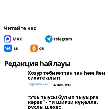
Читайте нас
Редакция һайлауы
Хозур тәбиғәттән тән һәм йән
сихәте алып
Төрлөһөнән...
20 МАЯ , 10:53
“Уҡытыусы булып тыуырға
кәрәк” - ти шиғри күңелле,
рухлы шәхес