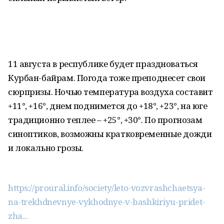
11 августа в республике будет праздноваться
Курбан-байрам. Погода тоже преподнесет свои
сюрпризы. Ночью температура воздуха составит
+11°, +16°, днем поднимется до +18°, +23°, на юге
традиционно теплее – +25°, +30°. По прогнозам
синоптиков, возможны кратковременные дожди
и локально грозы.
https://proural.info/society/leto-vozvrashchaetsya-
na-trekhdnevnye-vykhodnye-v-bashkiriyu-pridet-
zha...