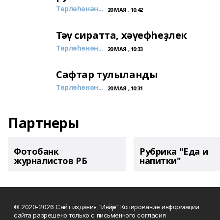
Төрлөһөнән...
20 МАЯ , 10:42
Тәү сиратта, хәүефһеҙлек
Төрлөһөнән...
20 МАЯ , 10:33
Сафтар тулыланды
Төрлөһөнән...
20 МАЯ , 10:31
Партнеры
Фотобанк
Рубрика "Еда и
журналистов РБ
напитки"
© 2020-2026 Сайт издания "Инйәр" Копирование информации
сайта разрешено только с письменного согласия