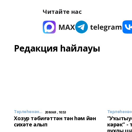
Читайте нас
Редакция һайлауы
Төрлөһөнән...
Төрлөһөнән.
20 МАЯ , 10:53
Хозур тәбиғәттән тән һәм йән
“Уҡытыу
сихәте алып
кәрәк” -
рухлы ш