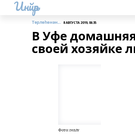
Инйәр
Төрлөһөнән...
8 АВГУСТА 2019, 06:35
В Уфе домашняя
своей хозяйке 
Фото: ren.tv