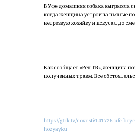
В Уфе домашняя собака выгрызла сво
когда женщина устроила пьяные пос
нетрезвую хозяйку и искусал до сме
Как сообщает «Рен ТВ», женщина по
полученных травм. Все обстоятельс
https://gtrk.tv/novosti/141726-ufe-b
hozyayku