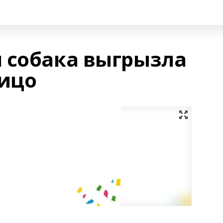
 собака выгрызла
лицо