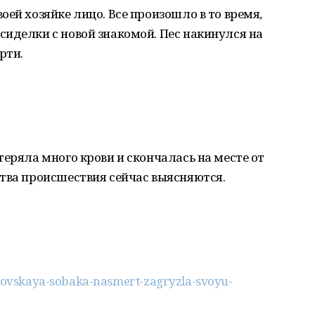
ей хозяйке лицо. Все произошло в то время,
иделки с новой знакомой. Пес накинулся на
рти.
теряла много крови и скончалась на месте от
тва происшествия сейчас выясняются.
oycovskaya-sobaka-nasmert-zagryzla-svoyu-