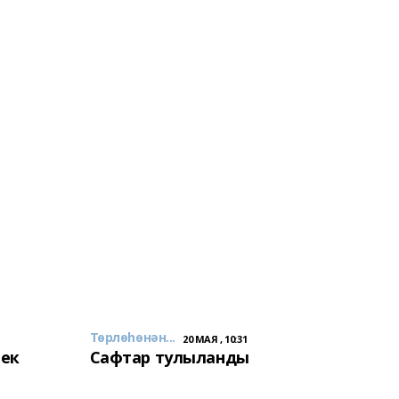
Төрлөһөнән...
20 МАЯ , 10:31
лек
Сафтар тулыланды