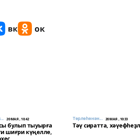
..
Төрлөһөнән...
20 МАЯ , 10:42
20 МАЯ , 10:33
сы булып тыуырға
Тәү сиратта, хәүефһеҙ
 ти шиғри күңелле,
әхес