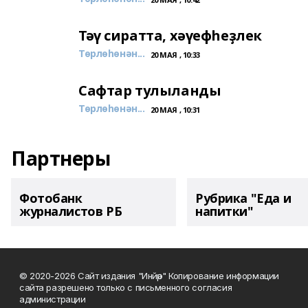
Тәү сиратта, хәүефһеҙлек
Төрлөһөнән...
20 МАЯ , 10:33
Сафтар тулыланды
Төрлөһөнән...
20 МАЯ , 10:31
Партнеры
Фотобанк
Рубрика "Еда и
журналистов РБ
напитки"
© 2020-2026 Сайт издания "Инйәр" Копирование информации
сайта разрешено только с письменного согласия
администрации