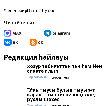
#ВладимирПутин#Путин
Читайте нас
Редакция һайлауы
Хозур тәбиғәттән тән һәм йән
сихәте алып
Төрлөһөнән...
20 МАЯ , 10:53
“Уҡытыусы булып тыуырға
кәрәк” - ти шиғри күңелле,
рухлы шәхес
Төрлөһөнән...
20 МАЯ , 10:42