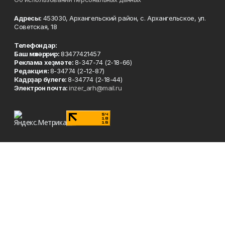
Адресы:
453030, Архангельский район, с. Архангельское, ул.
Советская, 18
Телефондар:
Баш мөхәррир:
83477421457
Реклама хеҙмәте:
8-347-74 (2-18-66)
Редакция:
8-34774 (2-12-87)
Кадрҙар бүлеге:
8-34774 (2-18-44)
Электрон почта:
inzer_arh@mail.ru