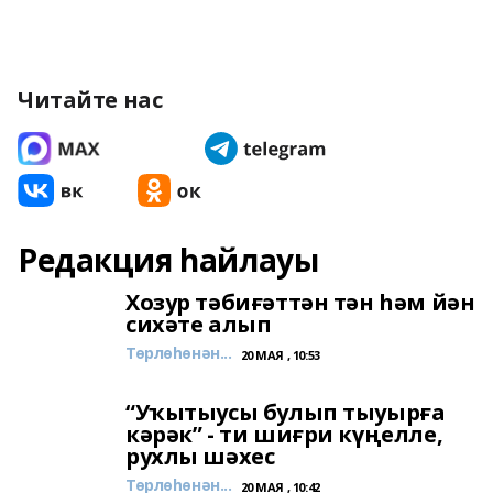
Читайте нас
Редакция һайлауы
Хозур тәбиғәттән тән һәм йән
сихәте алып
Төрлөһөнән...
20 МАЯ , 10:53
“Уҡытыусы булып тыуырға
кәрәк” - ти шиғри күңелле,
рухлы шәхес
Төрлөһөнән...
20 МАЯ , 10:42