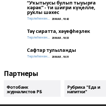
“Уҡытыусы булып тыуырға
кәрәк” - ти шиғри күңелле,
рухлы шәхес
Төрлөһөнән...
20 МАЯ , 10:42
Тәү сиратта, хәүефһеҙлек
Төрлөһөнән...
20 МАЯ , 10:33
Сафтар тулыланды
Төрлөһөнән...
20 МАЯ , 10:31
Партнеры
Фотобанк
Рубрика "Еда и
журналистов РБ
напитки"