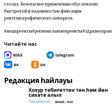
столах. Безопасное применение обусловлено
быстротой и надежностью фиксации
рентгенографического аппарата.
#нацпроекты#региональныепроекты#здравоохран
Читайте нас
Редакция һайлауы
Хозур тәбиғәттән тән һәм йән
сихәте алып
Төрлөһөнән...
20 МАЯ , 10:53