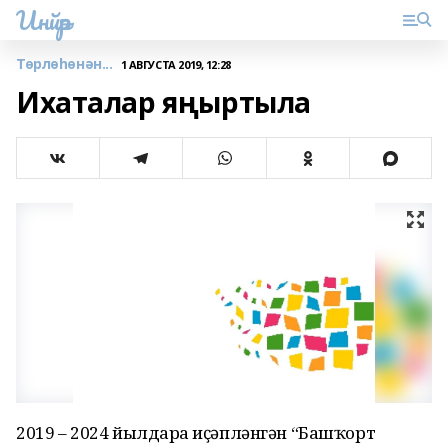
Инйәр
Төрлөһөнән...
1 АВГУСТА 2019, 12:28
Ихаталар яңыртыла
2019 – 2024 йылдарға иҫәпләнгән “Башҡорт