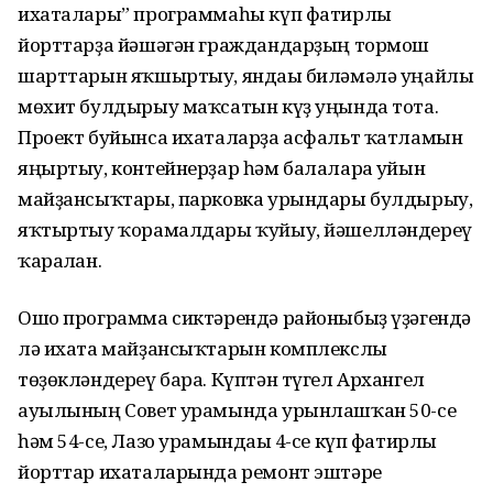
ихаталары” программаһы күп фатирлы
йорттарҙа йәшәгән граждандарҙың тормош
шарттарын яҡшыртыу, яндағы биләмәлә уңайлы
мөхит булдырыу маҡсатын күҙ уңында тота.
Проект буйынса ихаталарҙа асфальт ҡатламын
яңыртыу, контейнерҙар һәм балаларға уйын
майҙансыҡтары, парковка урындары булдырыу,
яҡтыртыу ҡорамалдары ҡуйыу, йәшелләндереү
ҡаралған.
Ошо программа сиктәрендә районыбыҙ үҙәгендә
лә ихата майҙансыҡтарын комплекслы
төҙөкләндереү бара. Күптән түгел Архангел
ауылының Совет урамында урынлашҡан 50-се
һәм 54-се, Лазо урамындағы 4-се күп фатирлы
йорттар ихаталарында ремонт эштәре