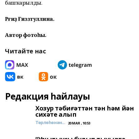
башҡарылды.
Рәғиҙә Ғиззәтуллина.
Автор фотоһы.
Читайте нас
Редакция һайлауы
Хозур тәбиғәттән тән һәм йән
сихәте алып
Төрлөһөнән...
20 МАЯ , 10:53