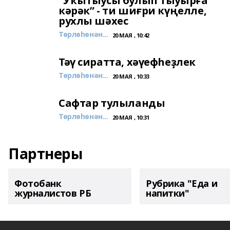
“Уҡытыусы булып тыуырға
кәрәк” - ти шиғри күңелле,
рухлы шәхес
Төрлөһөнән...
20 МАЯ , 10:42
Тәү сиратта, хәүефһеҙлек
Төрлөһөнән...
20 МАЯ , 10:33
Сафтар тулыланды
Төрлөһөнән...
20 МАЯ , 10:31
Партнеры
Фотобанк
Рубрика "Еда и
журналистов РБ
напитки"