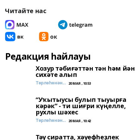
Читайте нас
Редакция һайлауы
Хозур тәбиғәттән тән һәм йән
сихәте алып
Төрлөһөнән...
20 МАЯ , 10:53
“Уҡытыусы булып тыуырға
кәрәк” - ти шиғри күңелле,
рухлы шәхес
Төрлөһөнән...
20 МАЯ , 10:42
Тәү сиратта, хәүефһеҙлек