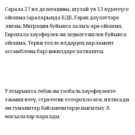
Сарала 27 ил делегацияһы, шулай уҡ 13 күҙәтеүсе
ойошма (араларында БДБ, Ғәрәп дәүләттәре
лигаһы, Миграция буйынса халыҡ-ара ойошма,
Европала хәүефһеҙлек һәм хеҙмәттәшлек буйынса
ойошма, Төрки телле илдәрҙең парламент
ассамблеяһы бар) вәкилдәре ҡатнашты.
Ултырышта төбәк һәм глобаль хәүефһеҙлекте
тәьмин итеү, стратегик тотороҡлолоҡ, иҡтисади
һәм гуманитар бәйләнештәрҙе нығытыу һ.б.
мәсьәләләр ҡаралды.