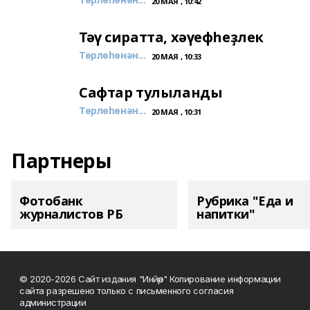
20 МАЯ , 10:42
Тәү сиратта, хәүефһеҙлек
Төрлөһөнән...
20 МАЯ , 10:33
Сафтар тулыланды
Төрлөһөнән...
20 МАЯ , 10:31
Партнеры
Фотобанк
Рубрика "Еда и
журналистов РБ
напитки"
© 2020-2026 Сайт издания "Инйәр" Копирование информации
сайта разрешено только с письменного согласия
администрации