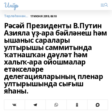
Инйәр
Төрлөһөнән...
17 ИЮНЯ 2019, 06:10
Рәсәй Президенты В.Путин
Азияла үҙ-ара бәйләнеш һәм
ышаныс саралары
ултырышы саммитында
ҡатнашҡан дәүләт һәм
халыҡ-ара ойошмалар
етәкселәре
делегацияларының пленар
ултырышында сығыш
яһаны.