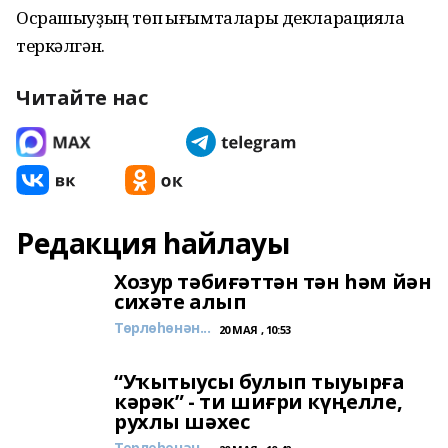
Осрашыуҙың төп һығымталары декларацияла
теркәлгән.
Читайте нас
Редакция һайлауы
Хозур тәбиғәттән тән һәм йән
сихәте алып
Төрлөһөнән...
20 МАЯ , 10:53
“Уҡытыусы булып тыуырға
кәрәк” - ти шиғри күңелле,
рухлы шәхес
Төрлөһөнән...