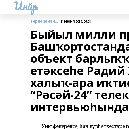
Инйәр
Төрлөһөнән...
11 ИЮНЯ 2019, 06:08
Быйыл милли пр
Башҡортостанда
объект барлыҡҡ
етәксеһе Радий
халыҡ-ара иҡт
“Рәсәй-24” теле
интервьюһында 
Уның фекеренсә, һан күрһәткестәре