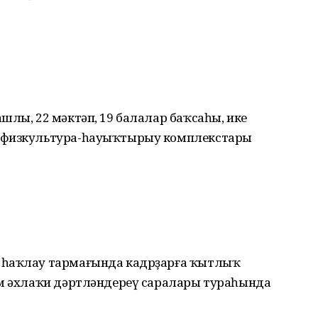
шлы, 22 мәктәп, 19 балалар баҡсаһы, ике
, физкультура-һауыҡтырыу комплекстары
 һаҡлау тармағында кадрҙарға ҡытлыҡ
әм әхлаҡи дәртләндереү саралары тураһында