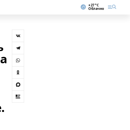
+27 °С
Облачно
ь
ка
.