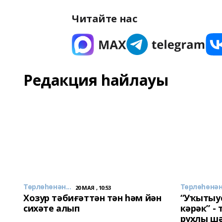
Читайте нас
Редакция һайлауы
Төрлөһөнән...
Төрлөһөнән.
20 МАЯ , 10:53
Хозур тәбиғәттән тән һәм йән
“Уҡытыу
сихәте алып
кәрәк” -
рухлы ш