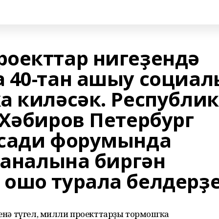
оекттар нигеҙендә
 40-тан ашыу социал
а киләсәк. Республи
 Хәбиров Петербург
исади форумында
каналына биргән
ошо турала белдерҙе
 генә түгел, милли проекттарҙы тормошҡа