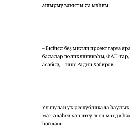
ашырыу ваҡыты ла мөһим.
– Быйыл беҙ милли проекттарға яра
балалар поликлиникаһы, ФАП-тар
асабыҙ, – тине Радий Хәбиров.
Ул шулай уҡ республикала һаулыҡ
мәсьәләһен хәл итеү өсөн матди һ
һөйләне.