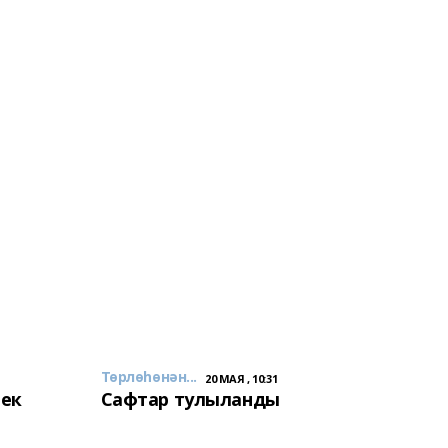
Төрлөһөнән...
20 МАЯ , 10:31
лек
Сафтар тулыланды