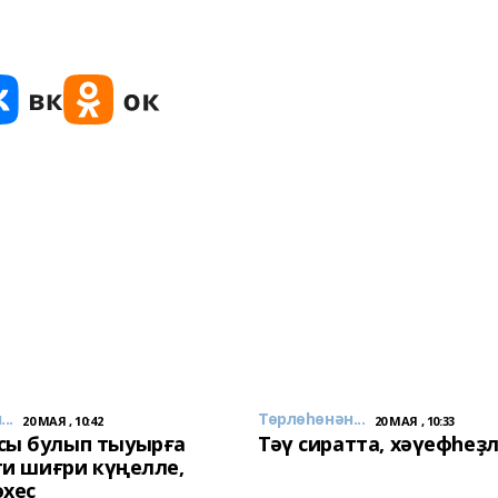
..
Төрлөһөнән...
20 МАЯ , 10:42
20 МАЯ , 10:33
сы булып тыуырға
Тәү сиратта, хәүефһеҙ
 ти шиғри күңелле,
әхес