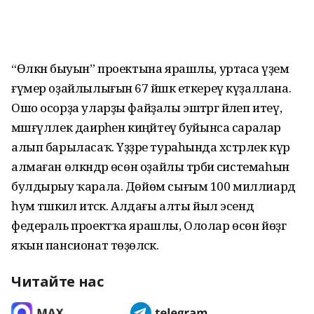
“Өлкән быуын” проектына ярашлы, уртаса әүҙем
ғүмер оҙайлылығын 67 йәшкә еткереү күҙаллана.
Ошо осорҙа уларҙы файҙалы эштәргә йәлеп итеү,
мәшғүллек даирәһен киңәйтеү буйынса саралар
алып барыласаҡ. Үҙҙәре тураһында хәстәрлек күрә
алмаған өлкәндәр өсөн оҙайлы тәрбиә системаһын
булдырыу ҡарала. Дөйөм сығым 100 миллиард
һум тәшкил итәсәк. Алдағы алты йыл эсендә
федераль проектҡа ярашлы, Ололар өсөн йөҙгә
яҡын пансионат төҙөләсәк.
Читайте нас