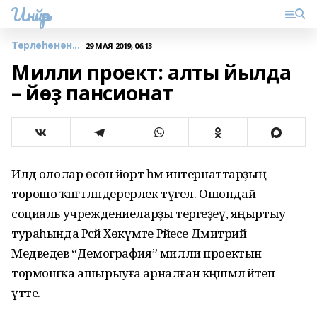
Инйәр
Төрлөһөнән...
29 МАЯ 2019, 06:13
Милли проект: алты йылда
– йөҙ пансионат
Илдә ололар өсөн йорт һәм интернаттарҙың
торошо ҡәнәғәтләндерерлек түгел. Ошондай
социаль учреждениеларҙы тергеҙеү, яңыртыу
тураһында Рәсәй Хөкүмәте Рәйесе Дмитрий
Медведев “Демография” милли проектын
тормошҡа ашырыуға арналған кәңәшмәлә әйтеп
үтте.