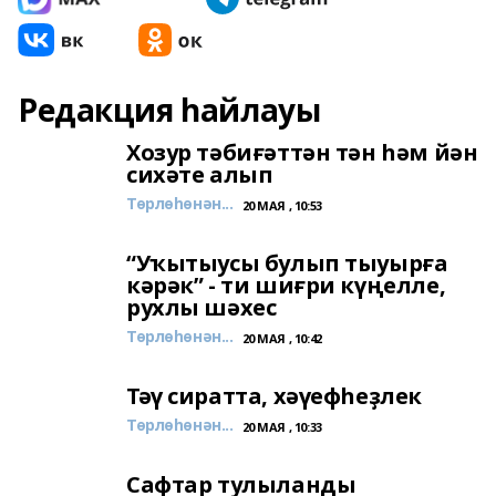
Редакция һайлауы
Хозур тәбиғәттән тән һәм йән
сихәте алып
Төрлөһөнән...
20 МАЯ , 10:53
“Уҡытыусы булып тыуырға
кәрәк” - ти шиғри күңелле,
рухлы шәхес
Төрлөһөнән...
20 МАЯ , 10:42
Тәү сиратта, хәүефһеҙлек
Төрлөһөнән...
20 МАЯ , 10:33
Сафтар тулыланды