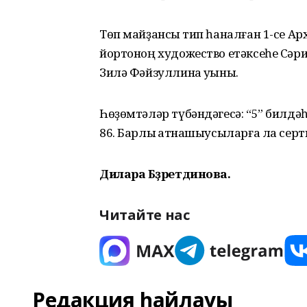
Төп майҙансыҡ тип һаналған 1-се А
йортоноң художество етәксеһе Сәриә
Зилә Фәйзуллина уҡыны.
Һөҙөмтәләр түбәндәгесә: “5” билдәһе
86. Барлыҡ ҡатнашыусыларға ла сер
Дилара Бәҙретдинова.
Читайте нас
Редакция һайлауы