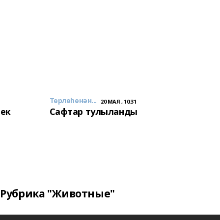
Төрлөһөнән...
20 МАЯ , 10:31
лек
Сафтар тулыланды
Рубрика "Животные"