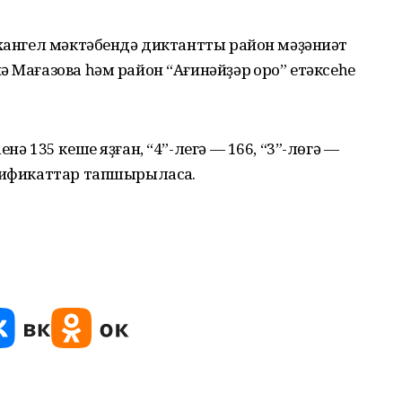
рхангел мәктәбендә диктантты район мәҙәниәт
 Мағазова һәм район “Ағинәйҙәр ҡоро” етәксеһе
нә 135 кеше яҙған, “4”-легә — 166, “3”-лөгә —
тификаттар тапшырыласаҡ.