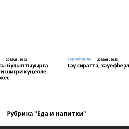
..
Төрлөһөнән...
20 МАЯ , 10:42
20 МАЯ , 10:33
сы булып тыуырға
Тәү сиратта, хәүефһеҙ
 ти шиғри күңелле,
әхес
Рубрика "Еда и напитки"