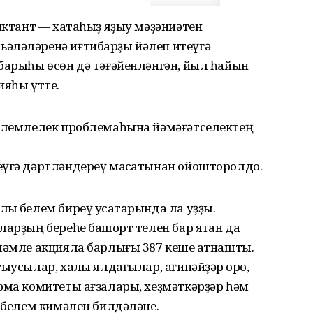
диктант — хатаһыҙ яҙыу мәҙәниәтен
әләләренә иғтибарҙы йәлеп итеүгә
барыһы өсөн дә тәғәйенләнгән, йыл һайын
ияһы үтте.
белемлелек проблемаһына йәмәғәтселектең
еүгә дәртләндереү маҡсатынан ойошторолдо.
ыҡ белем биреү усаҡтарында ла уҙҙы.
арҙың береһе башҡорт телен бар яҡтан да
ләмле акцияла барлығы 387 кеше ҡатнашты.
ыусылар, хаҡлы ялдағылар, ағинәйҙәр ҡоро,
рма комитеты ағзалары, хеҙмәткәрҙәр һәм
ң белем кимәлен билдәләне.