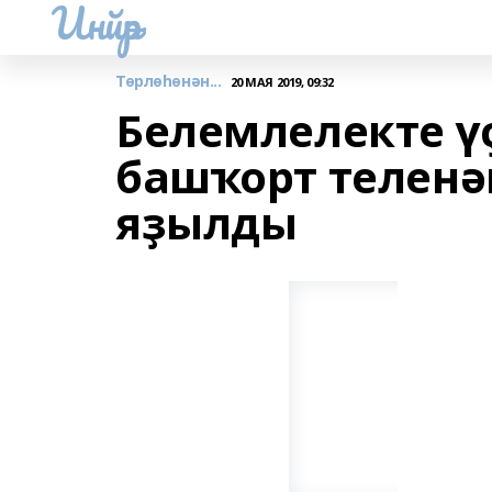
Инйәр
Төрлөһөнән...
20 МАЯ 2019, 09:32
Белемлелекте ү
башҡорт теленә
яҙылды