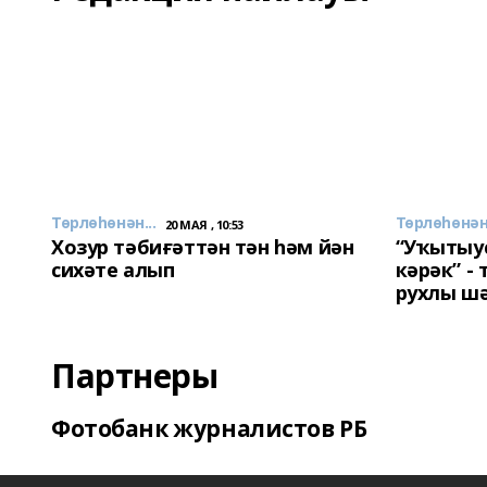
Төрлөһөнән...
Төрлөһөнән.
20 МАЯ , 10:53
Хозур тәбиғәттән тән һәм йән
“Уҡытыу
сихәте алып
кәрәк” -
рухлы ш
Партнеры
Фотобанк журналистов РБ