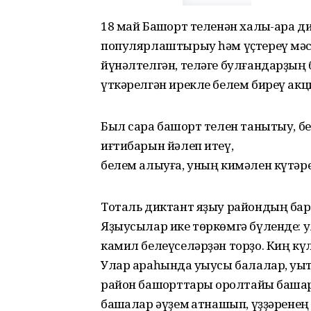
18 май Башҡорт теленән халыҡ-ара 
популярлаштырыу һәм үҫтереү мәсь
йүнәлтелгән, теләге булғандарҙың 
үткәрелгән ирекле белем биреү акц
Был сара башҡорт телен танытыу, 
иғтибарын йәлеп итеү,
белем алыуға, уның кимәлен күтәр
Тоталь диктант яҙыу райондың барл
Яҙыусылар ике төркөмгә бүленде: ул
камил белеүселәрҙән торҙо. Киң кү
Улар араһында уҡыусы балалар, уҡыт
район башҡорттары ҡоролтайы башҡа
башҡалар әүҙем ҡатнашып, үҙҙәрене