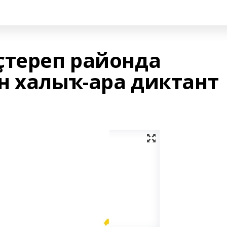
ҫтереп районда
н халыҡ-ара диктант