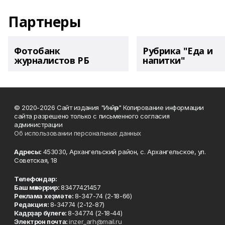
Партнеры
Фотобанк
Рубрика "Еда и
журналистов РБ
напитки"
© 2020-2026 Сайт издания "Инйәр" Копирование информации
сайта разрешено только с письменного согласия
администрации
Об использовании персональных данных
Адресы:
453030, Архангельский район, с. Архангельское, ул.
Советская, 18
Телефондар:
Баш мөхәррир:
83477421457
Реклама хеҙмәте:
8-347-74 (2-18-66)
Редакция:
8-34774 (2-12-87)
Кадрҙар бүлеге:
8-34774 (2-18-44)
Электрон почта:
inzer_arh@mail.ru