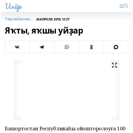
Инйәр
Төрлөһөнән...
24 АПРЕЛЯ 2019, 12:37
Яҡты, яҡшы уйҙар
Башҡортостан Республикаһы ойошторолоуға 100