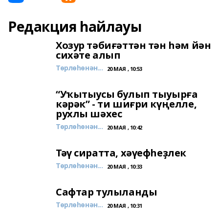
Редакция һайлауы
Хозур тәбиғәттән тән һәм йән
сихәте алып
Төрлөһөнән...
20 МАЯ , 10:53
“Уҡытыусы булып тыуырға
кәрәк” - ти шиғри күңелле,
рухлы шәхес
Төрлөһөнән...
20 МАЯ , 10:42
Тәү сиратта, хәүефһеҙлек
Төрлөһөнән...
20 МАЯ , 10:33
Сафтар тулыланды
Төрлөһөнән...
20 МАЯ , 10:31