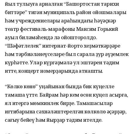
йыл тулыуға арналған “Башҡортостан тарихи
биттәре” тигән муниципаль район ойошмалары
һәм учреждениелары араһындағы һәүәҫкәр
театр фестиваль-марафоны Максим Горький
ауыл биләмәһендә лә ойошторолдо.
“Шәфҡәтлелек” интернат-йорто хеҙмәткәрҙәре
һәм тәрбиәләнеүселәре был сарала ҙур әүҙемлек
күрһәтте. Улар күргәҙмәлә ҡул эштәрен тәҡдим
итте, концерт номерҙарында ҡатнашты.
“Көлкө көнө” уңайынан бында бик күңелле
тамаша үтте. Байрам һәр кем өсөн күңел асырға,
ял итергә мөмкинлек бирҙе. Тамашасылар
иғтибарына сәхнәләштерелгән көлкөлө әҫәрҙәр,
сағыу бейеү һәм йырҙар тәҡдим ителде.