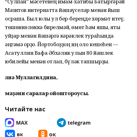
“Сулпан” мәсетенең имам-хатибы Батыргәрәй
Мәзитов интернатта йәшәүселәр менән йыш
осраша. Был юлы ул бер-береңде хөрмәт итеү,
төшөнкөлөккә бирелмәй, өмөт һәм яҡшы, яҡты
уйҙар менән йәшәргә кәрәклек тураһында
әңгәмә ҡорҙо. Йортобоҙҙоң иң оло кешеһен —
Асатуллин Вафа Әбхәлик улын 80 йәшлек
юбилейы менән ҡотлап, бүләк тапшырҙы.
Әлиә Муллагилдина,
мәҙәни саралар ойоштороусы.
Читайте нас