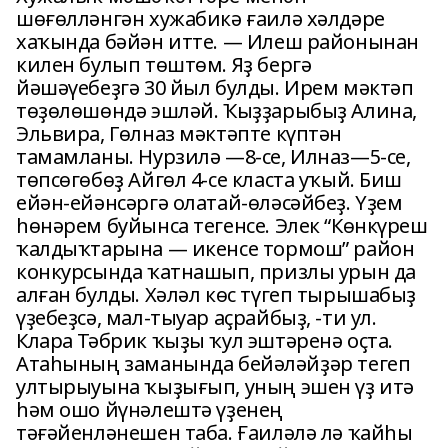
шөғөлләнгән хужабикә ғаилә хәлдәре
хаҡында бәйән итте. — Илеш районынан
килен булып төштөм. Яҙ бергә
йәшәүебеҙгә 30 йыл булды. Ирем мәктәп
төҙөлөшөндә эшләй. Ҡыҙҙарыбыҙ Алина,
Эльвира, Гөлназ мәктәпте күптән
тамамланы. Нурзилә —8-се, Илназ—5-се,
төпсөгөбөҙ Айгөл 4-се класта уҡый. Биш
ейән-ейәнсәргә олатай-өләсәйбеҙ. Үҙем
һөнәрем буйынса тегенсе. Элек “Көнкүреш
ҡалдыҡтарына — икенсе тормош” район
конкурсында ҡатнашып, призлы урын да
алған булды. Хәләл көс түгеп тырышабыҙ
үҙебеҙсә, мал-тыуар аҫрайбыҙ, -ти ул.
Клара Тәбрик ҡыҙы ҡул эштәренә оҫта.
Атаһының заманында бейәләйҙәр тегеп
ултырыуына ҡыҙығып, уның эшен үҙ итә
һәм ошо йүнәлештә үҙенең
тәғәйенләнешен таба. Ғаиләлә лә ҡайһы