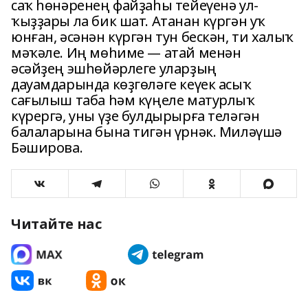
саҡ һөнәренең файҙаһы тейеүенә ул-
ҡыҙҙары ла бик шат. Атанан күргән уҡ
юнған, әсәнән күргән тун бескән, ти халыҡ
мәҡәле. Иң мөһиме — атай менән
әсәйҙең эшһөйәрлеге уларҙың
дауамдарында көҙгөләге кеүек асыҡ
сағылыш таба һәм күңеле матурлыҡ
күрергә, уны үҙе булдырырға теләгән
балаларына бына тигән үрнәк. Миләүшә
Бәширова.
Читайте нас