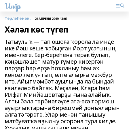
Инйәр
Төрлөһөнән...
24 АПРЕЛЯ 2019, 13:02
Хәләл көс түгеп
Татыулыҡ — тап ошоға ҡорола ла инде
ике йәш кеше ҡабыҙған йорт усағының
именлеге. Бер-береһенә терәк булып,
кәңәшләшеп матур ғүмер кисергән
парҙар һәр ерҙә һоҡланыу һәм аҡ
көнсөллөк уятып, өлгө алырға мәжбүр
итә. Айытмәмбәт ауылында ла бындай
ғаиләләр байтаҡ. Мәҫәлән, Клара һәм
Илфат Минйәшевтарҙы ғына алайыҡ.
Алты бала тәрбиәләүсе ата-әсә тормош
ауырлыҡтарына бирешмәй донъяларын
алға тәгәрәтә. Улар менән танышыу
матбуғатҡа яҙылыу осорона тура килде.
Хужалыҡ мәшәҡәттәре менән