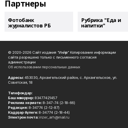
Партнеры
Фотобанк
Рубрика "Еда и
журналистов РБ
напитки"
© 2020-2026 Сайт издания "Инйәр" Копирование информации
сайта разрешено только с письменного согласия
администрации
Об использовании персональных данных
Адресы:
453030, Архангельский район, с. Архангельское, ул.
Советская, 18
Телефондар:
Баш мөхәррир:
83477421457
Реклама хеҙмәте:
8-347-74 (2-18-66)
Редакция:
8-34774 (2-12-87)
Кадрҙар бүлеге:
8-34774 (2-18-44)
Электрон почта:
inzer_arh@mail.ru