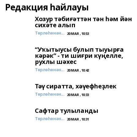
Редакция һайлауы
Хозур тәбиғәттән тән һәм йән
сихәте алып
Төрлөһөнән...
20 МАЯ , 10:53
“Уҡытыусы булып тыуырға
кәрәк” - ти шиғри күңелле,
рухлы шәхес
Төрлөһөнән...
20 МАЯ , 10:42
Тәү сиратта, хәүефһеҙлек
Төрлөһөнән...
20 МАЯ , 10:33
Сафтар тулыланды
Төрлөһөнән...
20 МАЯ , 10:31