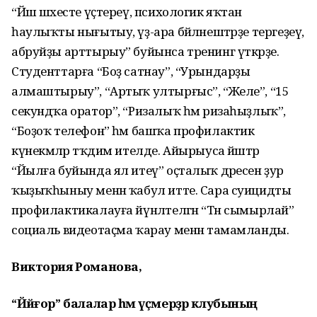
“Йәш шәхесте үҫтереү, психологик яҡтан
һаулыҡты нығытыу, үҙ-ара бәйләнештәрҙе тергеҙеү,
абруйҙы арттырыу” буйынса тренинг үткәрҙе.
Студенттарға “Боҙ сатнау”, “Урындарҙы
алмаштырыу”, “Артыҡ ултырғыс”, “Желе”, “15
секундҡа оратор”, “Ризалыҡ һәм ризаһыҙлыҡ”,
“Боҙоҡ телефон” һәм башҡа профилактик
күнекмәләр тәҡдим ителде. Айырыуса йәштәр
“Йылға буйында ял итеү” оҫталыҡ дәресен ҙур
ҡыҙыҡһыныу менән ҡабул итте. Сара суицидты
профилактикалауға йүнәлтелгән “Тән сымырлай”
социаль видеотаҫма ҡарау менән тамамланды.
Виктория Романова,
“Йәйғор” балалар һәм үҫмерҙәр клубының