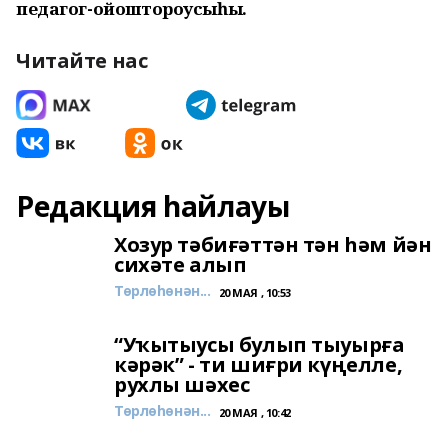
педагог-ойоштороусыһы.
Читайте нас
Редакция һайлауы
Хозур тәбиғәттән тән һәм йән
сихәте алып
Төрлөһөнән...
20 МАЯ , 10:53
“Уҡытыусы булып тыуырға
кәрәк” - ти шиғри күңелле,
рухлы шәхес
Төрлөһөнән...
20 МАЯ , 10:42