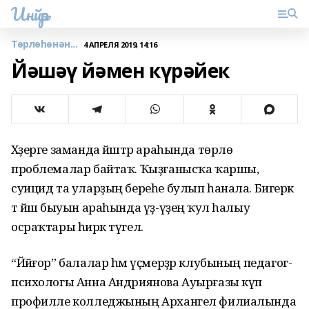
Инйәр
Төрлөһөнән...
4 АПРЕЛЯ 2019, 14:16
Йәшәү йәмен күрәйек
Хәҙерге заманда йәштәр араһында төрлө
проблемалар байтаҡ. Ҡыҙғанысҡа ҡаршы,
суицид та уларҙың береһе булып һанала. Бигерәк
тә йәш быуын араһында үҙ-үҙеңә ҡул һалыу
осраҡтары һирәк түгел.
“Йәйғор” балалар һәм үҫмерҙәр клубының педагог-
психологы Анна Андриянова Ауырғазы күп
профилле колледжының Архангел филиалында