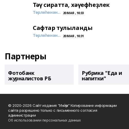
Тәү сиратта, хәүефһеҙлек
Төрлөһөнән...
20 МАЯ , 10:33
Сафтар тулыланды
Төрлөһөнән...
20 МАЯ , 10:31
Партнеры
Фотобанк
Рубрика "Еда и
журналистов РБ
напитки"
© 2020-2026 Сайт издания "Инйәр" Копирование информации
сайта разрешено только с письменного согласия
администрации
Об использовании персональных данных