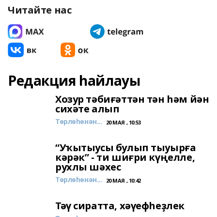
Читайте нас
Редакция һайлауы
Хозур тәбиғәттән тән һәм йән
сихәте алып
Төрлөһөнән...
20 МАЯ , 10:53
“Уҡытыусы булып тыуырға
кәрәк” - ти шиғри күңелле,
рухлы шәхес
Төрлөһөнән...
20 МАЯ , 10:42
Тәү сиратта, хәүефһеҙлек