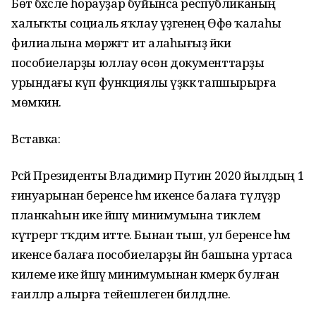
Бөтә бәхәсле һорауҙар буйынса республиканың
халыҡты социаль яҡлау үҙәгенең Өфө ҡалаһы
филиалына мөрәжәғәт итә алаһығыҙ йәки
пособиеларҙы юллау өсөн документтарҙы
урындағы күп функциялы үҙәккә тапшырырға
мөмкин.
Вставка:
Рәсәй Президенты Владимир Путин 2020 йылдың 1
ғинуарынан беренсе һәм икенсе балаға түләүҙәр
планкаһын ике йәшәү минимумына тиклем
күтәрергә тәҡдим итте. Бынан тыш, ул беренсе һәм
икенсе балаға пособиеларҙы йән башына уртаса
килеме ике йәшәү минимумынан кәмерәк булған
ғаиләләр алырға тейешлеген билдәләне.