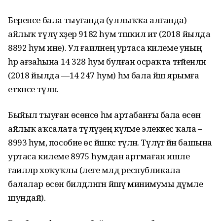
Беренсе бала тыуғанда (уллыҡҡа алғанда)
айлыҡ түләү хәҙер 9182 һум тәшкил итә (2018 йылда
8892 һум ине). Ул ғаиләнең уртаса килеме уның
һәр ағзаһына 14 328 һум булған осраҡта тәғәйенләнә
(2018 йылда —14 247 һум) һәм бала йәш ярымға
еткәнсе түләнә.
Быйыл тыуған өсөнсө һәм артабанғы бала өсөн
айлыҡ аҡсалата түләүҙең күләме элеккесә ҡала –
8993 һум, пособие өс йәшкәсә түләнә. Түләүгә йән башына
уртаса килеме 8975 һумдан артмаған ишле
ғаиләләр хоҡуҡлы (әлеге мәлдә республикала
балалар өсөн билдәләнгән йәшәү минимумы дәүмәле
шундай).