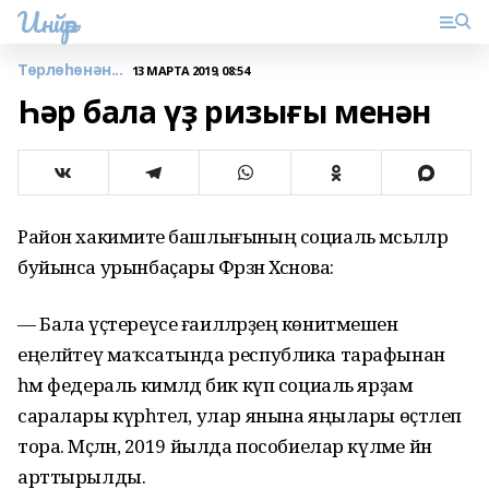
Инйәр
Төрлөһөнән...
13 МАРТА 2019, 08:54
Һәр бала үҙ ризығы менән
Район хакимиәте башлығының социаль мәсьәләләр
буйынса урынбаҫары Фәрзәнә Хәсәнова:
— Бала үҫтереүсе ғаиләләрҙең көнитмешен
еңеләйтеү маҡсатында республика тарафынан
һәм федераль кимәлдә бик күп социаль ярҙам
саралары күрһәтелә, улар янына яңылары өҫтәлеп
тора. Мәҫәлән, 2019 йылда пособиелар күләме йәнә
арттырылды.