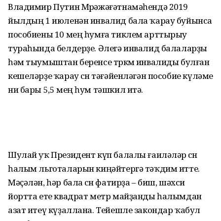
Владимир Путин Мөрәжәғәтнамәһендә 2019
йылдың 1 июленән инвалид бала ҡарау буйынса
пособиены 10 мең һумға тиклем арттырыу
тураһында белдерҙе. Әлегә инвалид балаларҙы
һәм тыумыштан беренсе төркөм инвалиды булған
кешеләрҙе ҡарау өсөн тәғәйенләгән пособие күләме
ни бары 5,5 мең һум тәшкил итә.
Шулай уҡ Президент күп балалы ғаиләләр өсөн
һалым льготаларын киңәйтергә тәҡдим итте.
Мәҫәлән, һәр бала өсөн фатирҙа – биш, шәхси
йортта ете квадрат метр майҙанды һалымдан
азат итеү күҙаллана. Тейешле закондар ҡабул