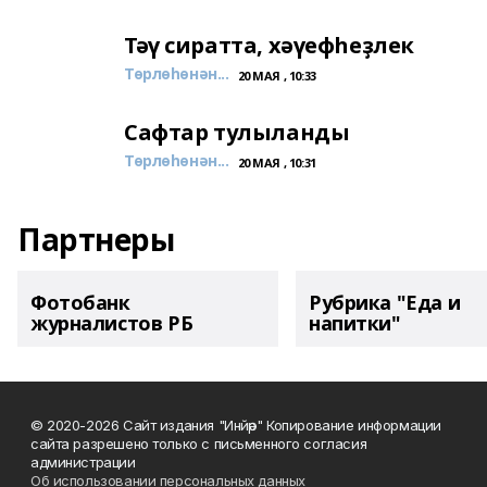
Тәү сиратта, хәүефһеҙлек
Төрлөһөнән...
20 МАЯ , 10:33
Сафтар тулыланды
Төрлөһөнән...
20 МАЯ , 10:31
Партнеры
Фотобанк
Рубрика "Еда и
журналистов РБ
напитки"
© 2020-2026 Сайт издания "Инйәр" Копирование информации
сайта разрешено только с письменного согласия
администрации
Об использовании персональных данных