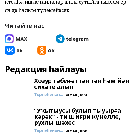
ителһә, ишле ғаиләләр алты сутыйға тиклем ер
өсөн дә һалым түләмәйәсәк.
Читайте нас
Редакция һайлауы
Хозур тәбиғәттән тән һәм йән
сихәте алып
Төрлөһөнән...
20 МАЯ , 10:53
“Уҡытыусы булып тыуырға
кәрәк” - ти шиғри күңелле,
рухлы шәхес
Төрлөһөнән...
20 МАЯ , 10:42