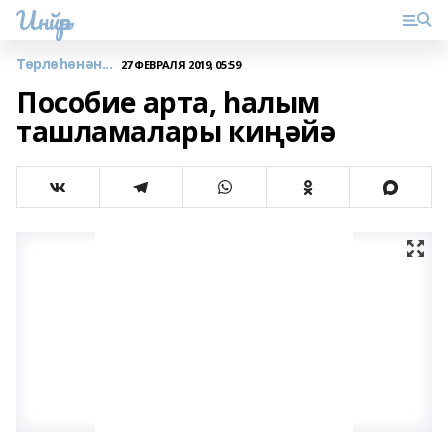
Инйәр
Төрлөһөнән...
27 ФЕВРАЛЯ 2019, 05:59
Пособие арта, һалым
ташламалары киңәйә