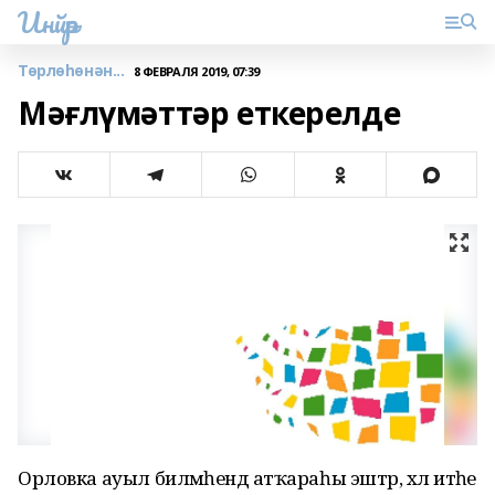
Инйәр
Төрлөһөнән...
8 ФЕВРАЛЯ 2019, 07:39
Мәғлүмәттәр еткерелде
Орловка ауыл биләмәһендә атҡараһы эштәр, хәл итәһе