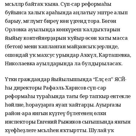
мәсьәләләр байтаҡ ҡына. Сүп-сар реформаһы
буйынса халыҡ араһында аңлатыу эштәре алып
барыу, мәғлүмәт биреү көн үҙәгендә тора. Бөгөн
Орловка ауылында көнкүреш ҡалдыҡтарын
йыйыу контейнерҙарын ҡуйыр өсөн ҡаты масса
(бетон) менән ҡапланған майҙансыҡ әҙерләнде,
ошондай уҡ махсус урындар Аҡкүл, Карташевка,
Николаевка ауылдарында ла булдырыласаҡ.
Үткән граждандар йыйылышында “Еләҫ ел” ЯСЙ-
һы директоры Рафаэль Харисов сүп-сар
реформаһы тураһында тағы бер тапҡыр ентекле
һөйләне, һорауҙарға яуап ҡайтарҙы. Ауырғазы
район-ара янғын күҙәтеү бүлегенең өлкән
инспекторы Евгений Рыжиков сығышында янғын
хәүефһеҙлеге мәсьәләһен яҡтыртты. Шулай уҡ