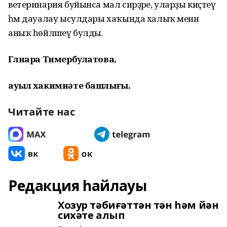
ветеринария буйынса мал сирҙәре, уларҙы киҫәтеү
һәм дауалау ысулдары хаҡында халыҡ менән
аныҡ һөйләшеү булды.
Гөлнара Тимербулатова,
ауыл хакимиәте башлығы.
Читайте нас
Редакция һайлауы
Хозур тәбиғәттән тән һәм йән
сихәте алып