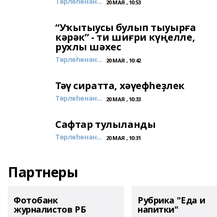
Төрлөһөнән...
20 МАЯ , 10:53
“Уҡытыусы булып тыуырға
кәрәк” - ти шиғри күңелле,
рухлы шәхес
Төрлөһөнән...
20 МАЯ , 10:42
Тәү сиратта, хәүефһеҙлек
Төрлөһөнән...
20 МАЯ , 10:33
Сафтар тулыланды
Төрлөһөнән...
20 МАЯ , 10:31
Партнеры
Фотобанк
Рубрика "Еда и
журналистов РБ
напитки"