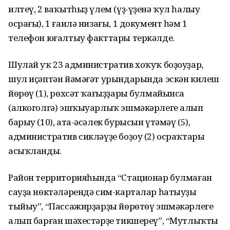
илтеү, 2 ваҡытһыҙ үлем (үҙ-үҙенә ҡул һалыу
осрағы), 1 ғаилә низағы, 1 документ һәм 1
телефон юғалтыу факттары теркәлде.
Шулай уҡ 23 административ хоҡуҡ боҙоуҙар,
шул иҫәптән йәмәғәт урындарында эскән килеш
йөрөү (1), рөхсәт ҡағыҙҙары булмайынса
(алкоголгә) эшҡыуарлыҡ эшмәкәрлеге алып
барыу (10), ата-әсәлек бурысын үтәмәү (5),
административ сикләүҙе боҙоу (2) осраҡтары
асыҡланды.
Район территорияһында “Стационар булмаған
сауҙа нөктәләрендә сим-карталар һатыуҙы
тыйыу”, “Пассажирҙарҙы йөрөтөү эшмәкәрлеге
алып барған шәхестәрҙе тикшереү”, “Мутлыҡты