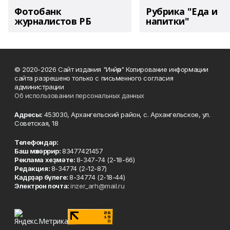
Фотобанк
Рубрика "Еда и
журналистов РБ
напитки"
© 2020-2026 Сайт издания "Инйәр" Копирование информации
сайта разрешено только с письменного согласия
администрации
Об использовании персональных данных
Адресы:
453030, Архангельский район, с. Архангельское, ул.
Советская, 18
Телефондар:
Баш мөхәррир:
83477421457
Реклама хеҙмәте:
8-347-74 (2-18-66)
Редакция:
8-34774 (2-12-87)
Кадрҙар бүлеге:
8-34774 (2-18-44)
Электрон почта:
inzer_arh@mail.ru