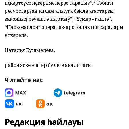
иҫкәртеүсе иҫкәртмәләрҙе таратыу”, “Тәбиғи
ресурстарҙан килем алыуға бәйле ағастарҙы
законһыҙ рәүештә ҡырҡыу”, “Үҫмер - ғаилә”,
“Наркозаслон” оператив-профилактик саралары
үткәрелә.
Наталья Бушмелева,
район эске эштәр бүлеге аналитигы.
Читайте нас
Редакция һайлауы