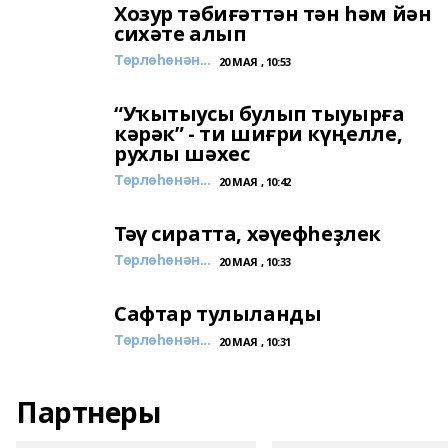
Хозур тәбиғәттән тән һәм йән
сихәте алып
Төрлөһөнән...
20 МАЯ , 10:53
“Уҡытыусы булып тыуырға
кәрәк” - ти шиғри күңелле,
рухлы шәхес
Төрлөһөнән...
20 МАЯ , 10:42
Тәү сиратта, хәүефһеҙлек
Төрлөһөнән...
20 МАЯ , 10:33
Сафтар тулыланды
Төрлөһөнән...
20 МАЯ , 10:31
Партнеры