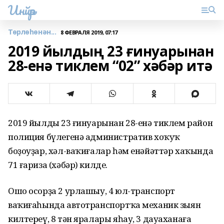
Инйәр
Төрлөһөнән...
8 ФЕВРАЛЯ 2019, 07:17
2019 йылдың 23 ғинуарынан
28-енә тиклем “02” хәбәр итә
2019 йылдың 23 ғинуарынан 28-енә тиклем район
полиция бүлегенә административ хоҡуҡ
боҙоуҙар, хәл-ваҡиғалар һәм енәйәттәр хаҡында
71 ғариза (хәбәр) килде.
Ошо осорҙа 2 урлашыу, 4 юл-транспорт
ваҡиғаһында автотранспортҡа механик зыян
килтереү, 8 тән яралары яһау, 3 дауаханаға