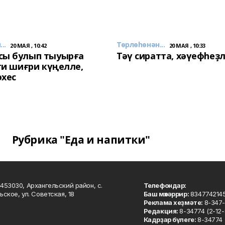
..
Төрлөһөнән...
20 МАЯ , 10:42
20 МАЯ , 10:33
сы булып тыуырға
Тәү сиратта, хәүефһеҙ
 ти шиғри күңелле,
әхес
Рубрика "Еда и напитки"
453030, Архангельский район, с.
Телефондар:
ьское, ул. Советская, 18
Баш мөхәррир:
834774214
Реклама хеҙмәте:
8-347-
Редакция:
8-34774 (2-12-
Кадрҙар бүлеге:
8-34774 