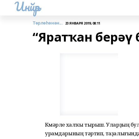
Инйәр
Төрлөһөнән...
23 ЯНВАРЯ 2019, 08:11
“Яратҡан берәү 
Көмәрле халҡы тырыш. Уларҙың булд
урамдарының тәртип, таҙалығында, 