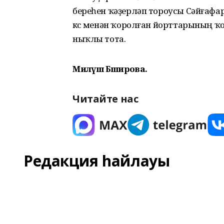
береһен ҡәҙерләп тороусы Сәйғафар
көсө менән ҡоролған йорттарының
ныҡлы тота.
Миләүшә Бәширова.
Читайте нас
Редакция һайлауы