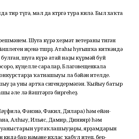
тир түгә, мал да көтөргә тура килә. Был хаҡта
бирешмәнем. Шуға күрә хеҙмәт ветераны тигән
әшлеген иҫенә төшөрҙө. Атаһы һуғышҡа киткәндә
булған, шуға күрә атай наҙы күрмәй буй
осоро, күңелле саралар, Благовещенкала
р-конкурстарҙа ҡатнашыуы ла бәйән ителде.
ашыу ҙа уны артҡа сигендермәгән. Ҡыйыу батыр
шы әле лә йәштәргә биргеһеҙ.
Нәүфилә, Фәнзиә, Факил, Дилара) һәм ейән-
ана, Алһыу, Ильяс, Дамир, Динияр) һәм
ҡыуаныстарын уртаҡлашыуҙары, ярҙамдарын
 көндә бар нәмәне ихлас ҡабул итеп, бер-