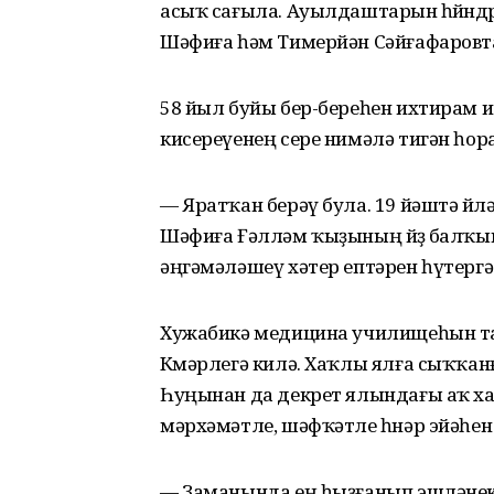
асыҡ сағыла. Ауылдаштарын һөйөндө
Шәфиға һәм Тимерйән Сәйғафаровта
58 йыл буйы бер-береһен ихтирам и
кисереүенең сере нимәлә тигән һора
— Яратҡан берәү була. 19 йәштә ө
Шәфиға Ғәлләм ҡыҙының йөҙө балҡы
әңгәмәләшеү хәтер ептәрен һүтергә
Хужабикә медицина училищеһын т
Көмәрлегә килә. Хаҡлы ялға сыҡҡан
Һуңынан да декрет ялындағы аҡ 
мәрхәмәтле, шәфҡәтле һөнәр эйәһен 
— Заманында ең һыҙғанып эшләнек,