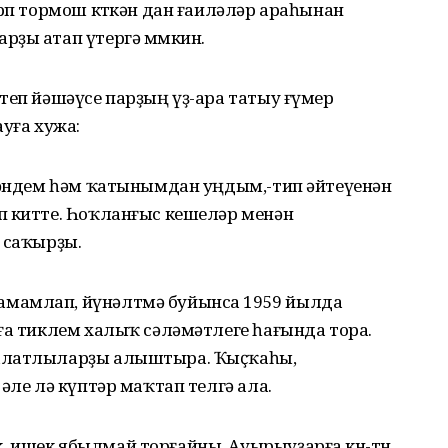
рөп тормош көткән дан ғаиләләр араһынан
рҙы атап үтергә мөмкин.
теп йәшәүсе парҙың үҙ-ара татыу ғүмер
уға хужа:
йләндем һәм ҡатынымдан уңдым,-тип әйтеүенән
п китте. Һоҡланғыс кешеләр менән
 саҡырҙы.
амамлап, йүнәлтмә буйынса 1959 йылда
ға тиклем халыҡ сәләмәтлеге һағында тора.
халатлыларҙы алыштыра. Ҡыҫҡаһы,
әле лә күптәр маҡтап телгә ала.
 ишек ябылмай торғайны. Ауырыуҙарға көн-төн