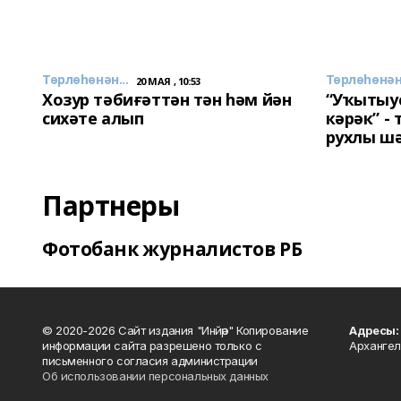
Төрлөһөнән...
Төрлөһөнән.
20 МАЯ , 10:53
Хозур тәбиғәттән тән һәм йән
“Уҡытыу
сихәте алып
кәрәк” -
рухлы ш
Партнеры
Фотобанк журналистов РБ
© 2020-2026 Сайт издания "Инйәр" Копирование
Адресы:
информации сайта разрешено только с
Архангел
письменного согласия администрации
Об использовании персональных данных