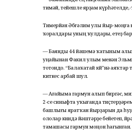
тимәй, тейешле ярҙам күрһәтелде,-
Тимерйән Әбғәлим улы йыр-моңға ғ
ҡоралдары уның ҡулдары, етеҙ барм
— Баянды 44 йәшемә ҡатыным алып 
уңайынан Факил улым менән Эльмира 
тотондо. “Балаҡатай көйө”нә аяҡтар
киткес арбай шул.
— Ағайыма гармун алып биргәс, мин д
2-се синыфта уҡығанда тиҫтерҙәре
башлығы яратҡан йырҙарын да һуҙҙ
ололар көнөндә йәштәрҙе бейетеп, йө
тамашасы гармун моңон һағынған.