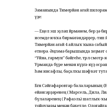
Заманында Тимерйән ағай пилорамда 
үҙе:
— Еңел эш эҙләп йөрөмәнем, бер ҙә 
исемде юҡҡа бирмәгәндәрҙер,-тип й
Тимерйән ағай 4 айлыҡ ҡына сабый 
еткерә. Әңгәмә барышында хеҙмәт 
“Уйна, гармун” бәйгеһе, төрлө смот
Урманда бүре менән күҙгә-күҙ оср
һәм инсафлы, баҫалҡы шәфҡәт тута
Бөгөн Сәйғафаровтар балаларының (
ейәнсәрҙәренең ( Марсель, Дилә, Ли
бүләләренең ( Рафаэль) шатлыҡ-
тойоуҙары менән бәхетле. Олоғайған