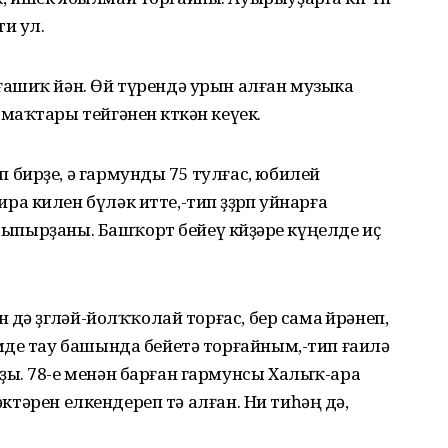
ти ул.
ашиҡ йән. Өй түрендә урын алған музыка
аҡтары тейгәнен көткән кеүек.
бирҙе, ә гармунды 75 тулғас, юбилей
килен бүләк итте,-тип өҙҙөрөп уйнарға
 тыпырҙаны. Башҡорт бейеү көйҙәре күңелде иҫ
ә өҙгөләй-йолҡҡолай торғас, бер сама өйрәнеп,
мде тау башында бейетә торғайным,-тип ғаилә
ы. 78-е менән барған гармунсы Халыҡ-ара
рәктәрен елкендереп тә алған. Ни тиһәң дә,