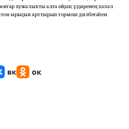
овтар хужалыҡты алға әйҙәп, үҙҙәренең хәләл
 ҡотон-ырыҫын арттырып тормош дилбегәһен