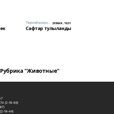
Төрлөһөнән...
20 МАЯ , 10:31
лек
Сафтар тулыланды
Рубрика "Животные"
57
74 (2-18-66)
87)
(2-18-44)