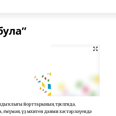
була”
ыҡлығы йорттарының төҙөклөгөндә,
ғөмүмән, үҙ мөхитен даими хәстәрләүендә