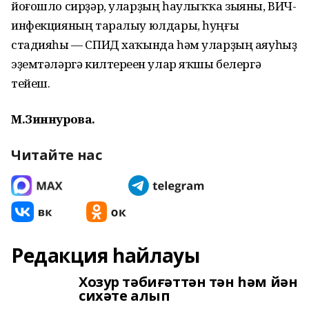
йоғошло сирҙәр, уларҙың һаулыҡҡа зыяны, ВИЧ-
инфекцияның таралыу юлдары, һуңғы
стадияһы — СПИД хаҡында һәм уларҙың аяуһыҙ
эҙемтәләргә килтереүен улар яҡшы белергә
тейеш.
М.Зиннурова.
Читайте нас
Редакция һайлауы
Хозур тәбиғәттән тән һәм йән
сихәте алып