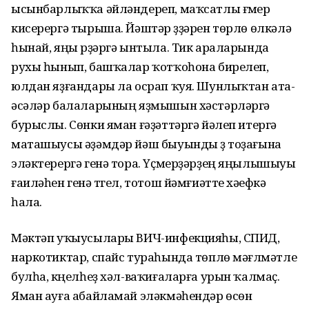
ысынбарлыҡҡа әйләндереп, маҡсатлы ғүмер
кисерергә тырыша. Йәштәр үҙҙәрен төрлө өлкәлә
һынай, яңы үрҙәргә ынтыла. Тик араларында
рухы һынып, башҡалар ҡотҡоһона бирелеп,
юлдан яҙғандары ла осрап ҡуя. Шунлыҡтан ата-
әсәләр балаларының яҙмышын хәстәрләргә
бурыслы. Сөнки яман ғәҙәттәргә йәлеп итергә
маташыусы әҙәмдәр йәш быуынды үҙ тоҙағына
эләктерергә генә тора. Үҫмерҙәрҙең яңылышыуы
ғаиләһен генә түгел, тотош йәмғиәтте хәүефкә
һала.
Мәктәп уҡыусылары ВИЧ-инфекцияһы, СПИД,
наркотиктар, спайс тураһында төплө мәғлүмәтле
булһа, күңелһеҙ хәл-ваҡиғаларға урын ҡалмаҫ.
Яман ауға абайламай эләкмәһендәр өсөн