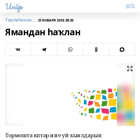
Инйәр
Төрлөһөнән...
23 ЯНВАРЯ 2019, 09:29
Ямандан һаҡлан
Тормошта күптәр изге уй-хыялдарын