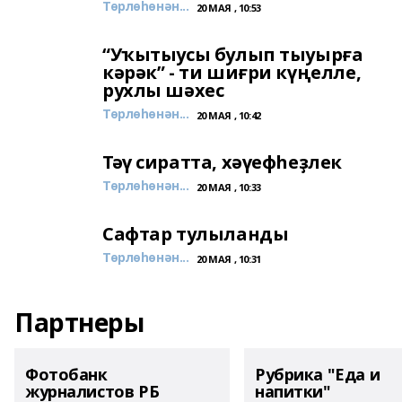
Төрлөһөнән...
20 МАЯ , 10:53
“Уҡытыусы булып тыуырға
кәрәк” - ти шиғри күңелле,
рухлы шәхес
Төрлөһөнән...
20 МАЯ , 10:42
Тәү сиратта, хәүефһеҙлек
Төрлөһөнән...
20 МАЯ , 10:33
Сафтар тулыланды
Төрлөһөнән...
20 МАЯ , 10:31
Партнеры
Фотобанк
Рубрика "Еда и
журналистов РБ
напитки"