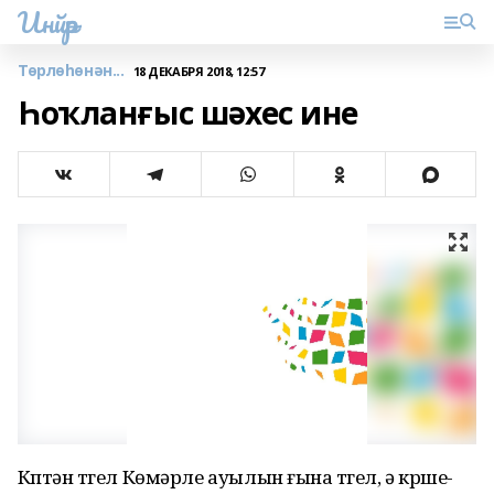
Инйәр
Төрлөһөнән...
18 ДЕКАБРЯ 2018, 12:57
Һоҡланғыс шәхес ине
Күптән түгел Көмәрле ауылын ғына түгел, ә күрше-