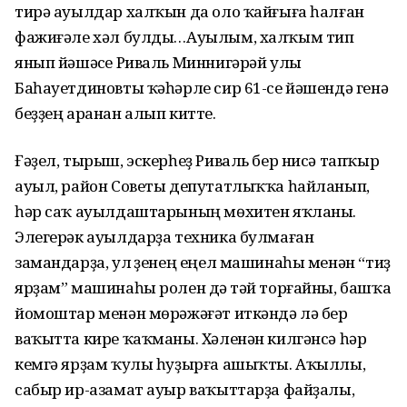
тирә ауылдар халҡын да оло ҡайғыға һалған
фажиғәле хәл булды…Ауылым, халҡым тип
янып йәшәүсе Риваль Миннигәрәй улы
Баһауетдиновты ҡәһәрле сир 61-се йәшендә генә
беҙҙең аранан алып китте.
Ғәҙел, тырыш, эскерһеҙ Риваль бер нисә тапҡыр
ауыл, район Советы депутатлыҡҡа һайланып,
һәр саҡ ауылдаштарының мөхитен яҡланы.
Элегерәк ауылдарҙа техника булмаған
замандарҙа, ул үҙенең еңел машинаһы менән “тиҙ
ярҙам” машинаһы ролен дә үтәй торғайны, башҡа
йомоштар менән мөрәжәғәт иткәндә лә бер
ваҡытта кире ҡаҡманы. Хәленән килгәнсә һәр
кемгә ярҙам ҡулы һуҙырға ашыҡты. Аҡыллы,
сабыр ир-азамат ауыр ваҡыттарҙа файҙалы,