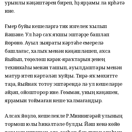
урынлы кәңәштәрен биреп, һүҙ ярҙамы ла күрһәтә
ине.
Ғүмер буйы кешеләргә тик изгелек ҡылып
йәшәне. Ул һәр саҡ яҡшы эштәрҙе башлап
йөрөнө. Ауыл зыяраты кәртәһе емерелә
башлағас, халыҡ менән кәңәшләшеп, аҡса
йыйып, төҙөлөш кәрәк-яраҡтарын үҙенең
техникаһы менән ташып, ауылдаштары менән
матур итеп кәртәләп ҡуйҙы. Тирә-яҡ мөхитте
таҙа, йыйнаҡ тотоу эштәрендә лә ул кешеләрҙе
әйҙәп, ойошторор ине. Ғөмүмән, уның кәңәшен,
ярҙамын тоймаған кеше ҡалмағандыр.
Алсаҡ йөҙлө, кешелекле Р.Миннигәрәй улының
тормош юлы һикәлтәле булды. Йәш кенә көйө