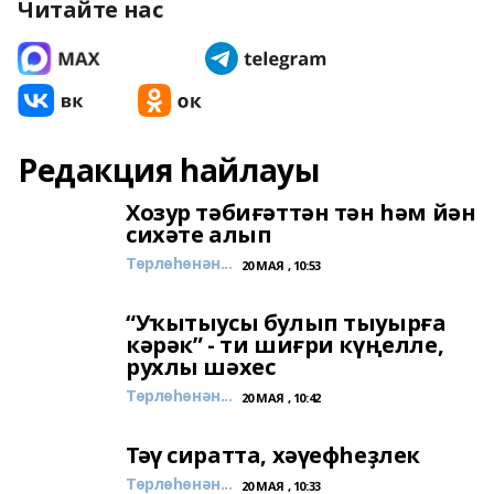
Читайте нас
Редакция һайлауы
Хозур тәбиғәттән тән һәм йән
сихәте алып
Төрлөһөнән...
20 МАЯ , 10:53
“Уҡытыусы булып тыуырға
кәрәк” - ти шиғри күңелле,
рухлы шәхес
Төрлөһөнән...
20 МАЯ , 10:42
Тәү сиратта, хәүефһеҙлек
Төрлөһөнән...
20 МАЯ , 10:33