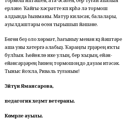
тормош иптәшен, ата-әсәһен, бер туған апаһын
ерләне. Ҡайғы-хәсрәтте күп күрһә лә тормош
алдында һынманы. Матур киләсәк, балалары,
ауылдаштары өсөн тырышып йәшәне.
Бөгөн беҙ оло хөрмәт, һағыныу менән күҙ йәштәре
аша уны хәтергә алабыҙ. Ҡараңғы гүрҙәрең яҡты
булһын. Һөйөклө ике улың, бер ҡыҙың, ейән-
ейәнсәрҙәрең һинең тормошоңдо дауам итәсәк.
Тыныс йоҡла, Риваль туғаным!
Зәйтүнә Ямансарова,
педагогик хеҙмәт ветераны.
Көмәрле ауылы.