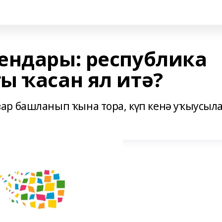
ендары: республика
ы ҡасан ял итә?
ар башланып ҡына тора, күп кенә уҡыусыл