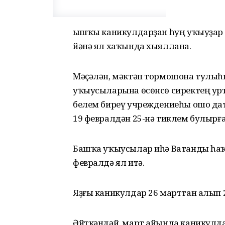
Ҡышҡы каникулдарҙан һуң уҡыуҙар 
йәнә ял хаҡында хыяллана.
Мәҫәлән, мәктәп тормошона тулыһ
уҡыусыларына өсөнсө сиректең урт
белем биреү учреждениеһы ошо дат
19 февралдән 25-нә тиклем булырға
Башҡа уҡыусылар иһә Ватанды һаҡ
февралдә ял итә.
Яҙғы каникулдар 26 марттан алып 
Әйткәндәй, март айында каникулда