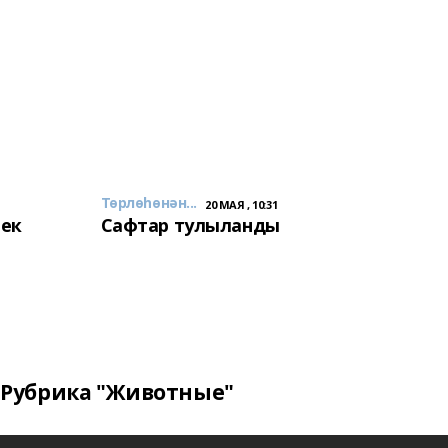
Төрлөһөнән...
20 МАЯ , 10:31
лек
Сафтар тулыланды
Рубрика "Животные"