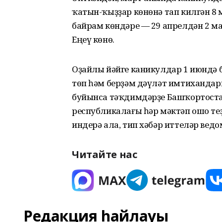
ҡатын-ҡыҙҙар көнөнә тап килгән 8 
байрам көндәре — 29 апрелдән 2 ма
Еңеү көнө.
Оҙайлы йәйге каникулдар 1 июндә 
төп һәм берҙәм дәүләт имтихандар
буйынса тәҡдимдәрҙе Башҡортост
республикалағы һәр мәктәп ошо т
индерә ала, тип хәбәр иттеләр вед
Читайте нас
Редакция һайлауы