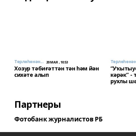
Төрлөһөнән...
Төрлөһөнән.
20 МАЯ , 10:53
Хозур тәбиғәттән тән һәм йән
“Уҡытыу
сихәте алып
кәрәк” -
рухлы ш
Партнеры
Фотобанк журналистов РБ