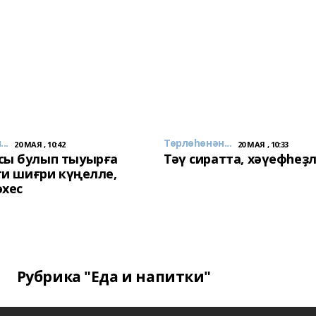
..
Төрлөһөнән...
20 МАЯ , 10:42
20 МАЯ , 10:33
сы булып тыуырға
Тәү сиратта, хәүефһеҙ
 ти шиғри күңелле,
әхес
Рубрика "Еда и напитки"