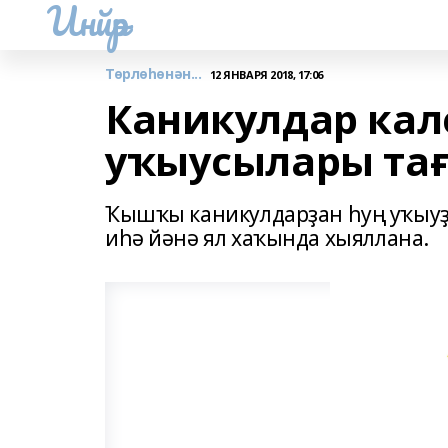
Инйәр
Төрлөһөнән...
12 ЯНВАРЯ 2018, 17:06
Каникулдар кал
уҡыусылары тағ
Ҡышҡы каникулдарҙан һуң уҡыуҙ
иһә йәнә ял хаҡында хыяллана.