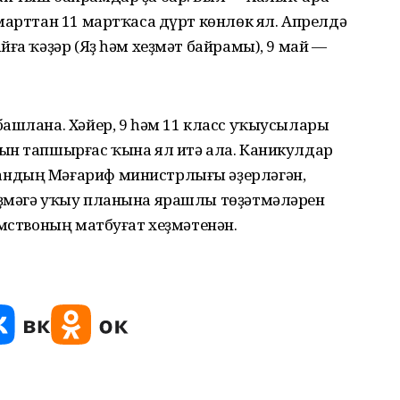
марттан 11 мартҡаса дүрт көнлөк ял. Апрелдә
йға ҡәҙәр (Яҙ һәм хеҙмәт байрамы), 9 май —
башлана. Хәйер, 9 һәм 11 класс уҡыусылары
ын тапшырғас ҡына ял итә ала. Каникулдар
андың Мәғариф министрлығы әҙерләгән,
еҙмәгә уҡыу планына ярашлы төҙәтмәләрен
омствоның матбуғат хеҙмәтенән.