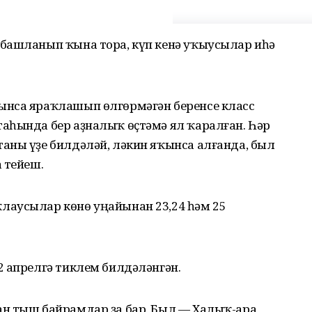
башланып ҡына тора, күп кенә уҡыусылар иһә
ынса яраҡлашып өлгөрмәгән беренсе класс
аһында бер аҙналыҡ өҫтәмә ял ҡаралған. Һәр
аны үҙе билдәләй, ләкин яҡынса алғанда, был
 тейеш.
лаусылар көнө уңайынан 23,24 һәм 25
2 апрелгә тиклем билдәләнгән.
н тыш байрамдар ҙа бар. Был — Халыҡ-ара