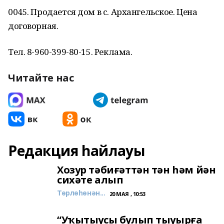
0045. Продается дом в с. Архангельское. Цена
договорная.
Тел. 8-960-399-80-15. Реклама.
Читайте нас
Редакция һайлауы
Хозур тәбиғәттән тән һәм йән
сихәте алып
Төрлөһөнән...
20 МАЯ , 10:53
“Уҡытыусы булып тыуырға