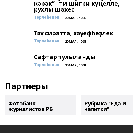
кәрәк” - ти шиғри күңелле,
рухлы шәхес
Төрлөһөнән...
20 МАЯ , 10:42
Тәү сиратта, хәүефһеҙлек
Төрлөһөнән...
20 МАЯ , 10:33
Сафтар тулыланды
Төрлөһөнән...
20 МАЯ , 10:31
Партнеры
Фотобанк
Рубрика "Еда и
журналистов РБ
напитки"