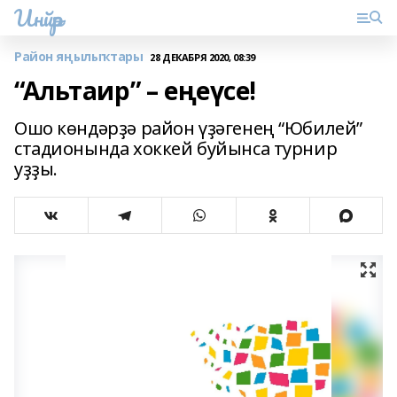
Инйәр
Район яңылыҡтары
28 ДЕКАБРЯ 2020, 08:39
“Альтаир” – еңеүсе!
Ошо көндәрҙә район үҙәгенең “Юбилей”
стадионында хоккей буйынса турнир
уҙҙы.