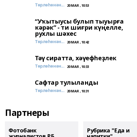
Төрлөһөнән...
20 МАЯ , 10:53
“Уҡытыусы булып тыуырға
кәрәк” - ти шиғри күңелле,
рухлы шәхес
Төрлөһөнән...
20 МАЯ , 10:42
Тәү сиратта, хәүефһеҙлек
Төрлөһөнән...
20 МАЯ , 10:33
Сафтар тулыланды
Төрлөһөнән...
20 МАЯ , 10:31
Партнеры
Фотобанк
Рубрика "Еда и
журналистов РБ
напитки"