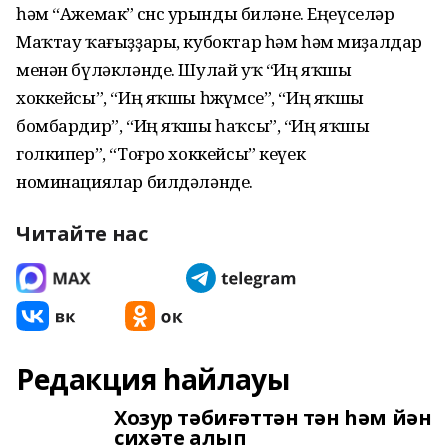
һәм “Ажемак” өсөнсө урынды биләне. Еңеүселәр
Маҡтау ҡағыҙҙары, кубоктар һәм һәм миҙалдар
менән бүләкләнде. Шулай уҡ “Иң яҡшы
хоккейсы”, “Иң яҡшы һөжүмсе”, “Иң яҡшы
бомбардир”, “Иң яҡшы һаҡсы”, “Иң яҡшы
голкипер”, “Тоғро хоккейсы” кеүек
номинациялар билдәләнде.
Читайте нас
Редакция һайлауы
Хозур тәбиғәттән тән һәм йән
сихәте алып