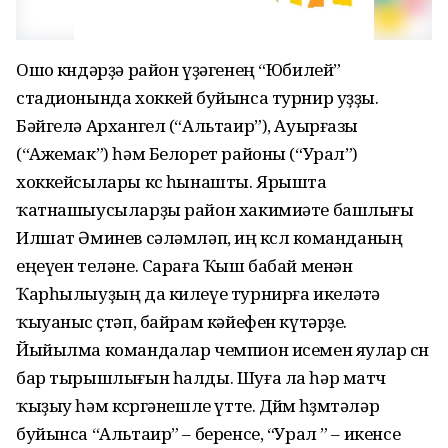
Ошо көндәрҙә район үҙәгенең “Юбилей”
стадионында хоккей буйынса турнир уҙҙы.
Бәйгелә Архангел (“Альтаир”), Ауырғазы
(“Ажемак”) һәм Белорет районы (“Урал”)
хоккейсылары көс һынашты. Ярышта
ҡатнашыусыларҙы район хакимиәте башлығы
Илшат Әминев сәләмләп, иң көслө команданың
еңеүен теләне. Сараға Ҡыш бабай менән
Ҡарһылыуҙың да килеүе турнирға икеләтә
ҡыуаныс өҫтәп, байрам кәйефен күтәрҙе.
Йыйылма командалар чемпион исемен яулар өсөн
бар тырышлығын һалды. Шуға ла һәр матч
ҡыҙыу һәм көсөргәнешле үтте. Дөйөм һөҙөмтәләр
буйынса “Альтаир” – беренсе, “Урал ” – икенсе