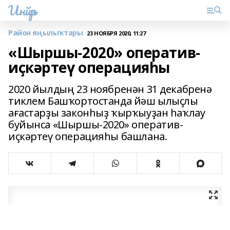
Инйәр
Район яңылыҡтары
23 НОЯБРЯ 2020, 11:27
«Шыршы-2020» оператив-
иҫкәртеү операцияһы
2020 йылдың 23 ноябренән 31 декабренә
тиклем Башҡортостанда йәш ылыҫлы
ағастарҙы законһыҙ ҡырҡыуҙан һаҡлау
буйынса «Шыршы-2020» оператив-
иҫкәртеү операцияһы башлана.