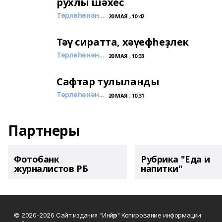
рухлы шәхес
Төрлөһөнән...
20 МАЯ , 10:42
Тәү сиратта, хәүефһеҙлек
Төрлөһөнән...
20 МАЯ , 10:33
Сафтар тулыланды
Төрлөһөнән...
20 МАЯ , 10:31
Партнеры
Фотобанк
Рубрика "Еда и
журналистов РБ
напитки"
© 2020-2026 Сайт издания "Инйәр" Копирование информации