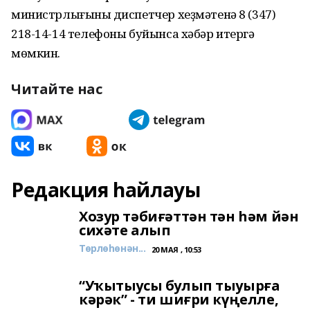
министрлығының диспетчер хеҙмәтенә 8 (347)
218-14-14 телефоны буйынса хәбәр итергә
мөмкин.
Читайте нас
Редакция һайлауы
Хозур тәбиғәттән тән һәм йән
сихәте алып
Төрлөһөнән...
20 МАЯ , 10:53
“Уҡытыусы булып тыуырға
кәрәк” - ти шиғри күңелле,