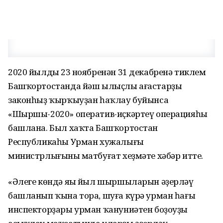
2020 йылдың 23 ноябренән 31 декабренә тиклем
Башҡортостанда йәш ылыҫлы ағастарҙы
законһыҙ ҡырҡыуҙан һаҡлау буйынса
«Шыршы-2020» оператив-иҫкәртеү операцияһы
башлана. Был хаҡта Башҡортостан
Республикаһы Урман хужалығы
министрлығының матбуғат хеҙмәте хәбәр итте.
«Әлеге көндә яңы йыл шыршыларын әҙерләү
башланып ҡына тора, шуға күрә урман һағы
инспекторҙары урман ҡануниәтен боҙоуҙы