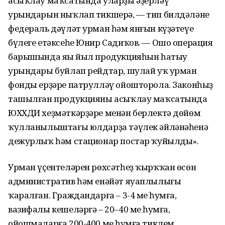
асыҡлау маҡсатында уларҙы әҙерләү
урындарын ныҡлап тикшерә, — тип билдәләне
федераль дәүләт урман һәм янғын күҙәтеүе
бүлеге етәксеһе Юнир Садиҡов. — Ошо операция
барышында яңы йыл продукцияһын һатыу
урындары буйлап рейдтар, шулай уҡ урман
фонды ерҙәре патрулләү ойошторола. Законһыҙ
ташылған продукцияны асыҡлау маҡсатында
ЮХХДИ хеҙмәткәрҙәре менән берлектә дөйөм
ҡулланылыштағы юлдарҙа тәүлек әйләнәһенә
дежурлыҡ һәм стационар постар ҡуйылды».
Урман үҫентеләрен рөхсәтһеҙ ҡырҡҡан өсөн
административ һәм енәйәт яуаплылығы
ҡаралған. Граждандарға – 3-4 мең һумға,
вазифалы кешеләргә – 20–40 мең һумға,
ойошмаларға 200-400 мең һумға тиклем