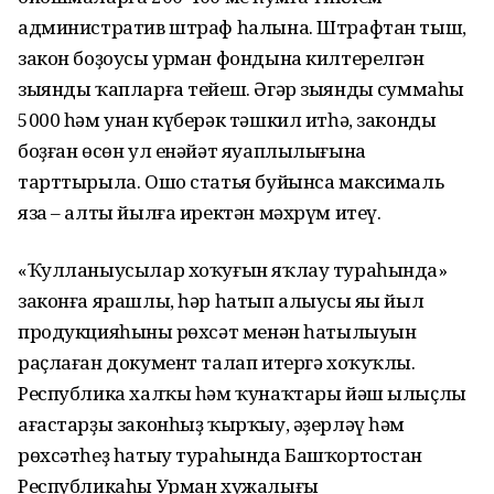
административ штраф һалына. Штрафтан тыш,
закон боҙоусы урман фондына килтерелгән
зыянды ҡапларға тейеш. Әгәр зыяндың суммаһы
5000 һәм унан күберәк тәшкил итһә, законды
боҙған өсөн ул енәйәт яуаплылығына
тарттырыла. Ошо статья буйынса максималь
яза – алты йылға иректән мәхрүм итеү.
«Ҡулланыусылар хоҡуғын яҡлау тураһында»
законға ярашлы, һәр һатып алыусы яңы йыл
продукцияһының рөхсәт менән һатылыуын
раҫлаған документ талап итергә хоҡуҡлы.
Республика халҡы һәм ҡунаҡтары йәш ылыҫлы
ағастарҙы законһыҙ ҡырҡыу, әҙерләү һәм
рөхсәтһеҙ һатыу тураһында Башҡортостан
Республикаһы Урман хужалығы