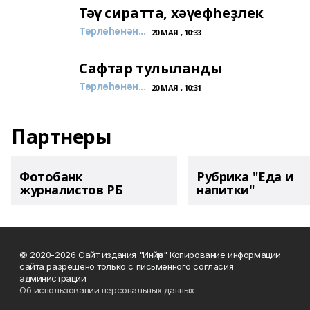
Тәү сиратта, хәүефһеҙлек
Төрлөһөнән...
20 МАЯ , 10:33
Сафтар тулыланды
Төрлөһөнән...
20 МАЯ , 10:31
Партнеры
Фотобанк
Рубрика "Еда и
журналистов РБ
напитки"
© 2020-2026 Сайт издания "Инйәр" Копирование информации
сайта разрешено только с письменного согласия
администрации
Об использовании персональных данных