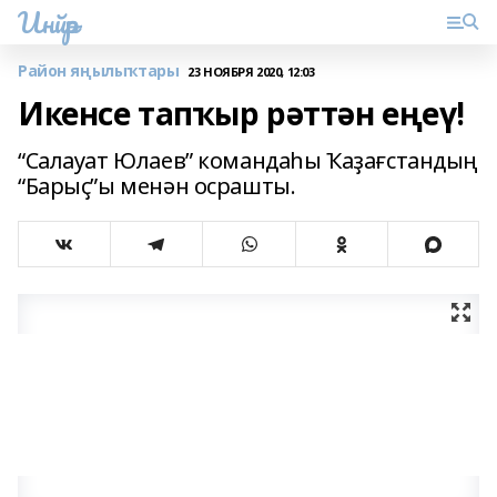
Инйәр
Район яңылыҡтары
23 НОЯБРЯ 2020, 12:03
Икенсе тапҡыр рәттән еңеү!
“Салауат Юлаев” командаһы Ҡаҙағстандың
“Барыҫ”ы менән осрашты.