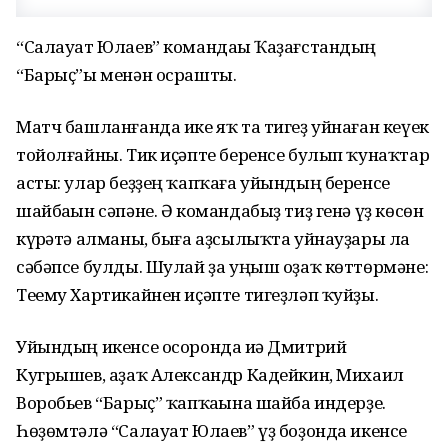
“Салауат Юлаев” командаһы Ҡаҙағстандың
“Барыҫ”ы менән осрашты.
Матч башланғанда ике яҡ та тигеҙ уйнаған кеүек
тойолғайны. Тик иҫәпте беренсе булып ҡунаҡтар
асты: улар беҙҙең ҡапҡаға уйындың беренсе
шайбаһын сәпәне. Ә командабыҙ тиҙ генә үҙ көсөн
күрһәтә алманы, быға аҙсылыҡта уйнауҙары ла
сәбәпсе булды. Шулай ҙа уңыш оҙаҡ көттөрмәне:
Теему Хартикайнен иҫәпте тигеҙләп ҡуйҙы.
Уйындың икенсе осоронда иһә Дмитрий
Кугрышев, аҙаҡ Александр Кадейкин, Михаил
Воробьев “Барыҫ” ҡапҡаһына шайба индерҙе.
Һөҙөмтәлә “Салауат Юлаев” үҙ боҙонда икенсе