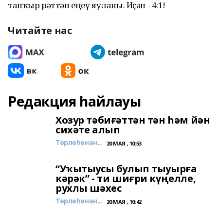
тапҡыр рәттән еңеү яуланы. Иҫәп - 4:1!
Читайте нас
Редакция һайлауы
Хозур тәбиғәттән тән һәм йән
сихәте алып
Төрлөһөнән...
20 МАЯ , 10:53
“Уҡытыусы булып тыуырға
кәрәк” - ти шиғри күңелле,
рухлы шәхес
Төрлөһөнән...
20 МАЯ , 10:42