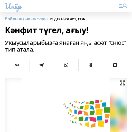
Инйәр
Район яңылыҡтары
23 ДЕКАБРЯ 2019, 11:45
Кәнфит түгел, ағыу!
Уҡыусыларыбыҙға янаған яңы афәт “снюс”
тип атала.