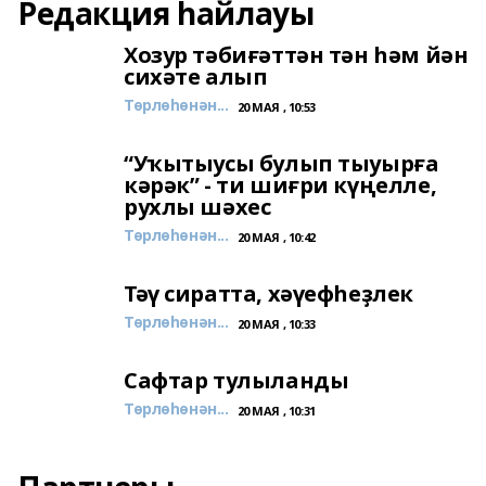
Редакция һайлауы
Хозур тәбиғәттән тән һәм йән
сихәте алып
Төрлөһөнән...
20 МАЯ , 10:53
“Уҡытыусы булып тыуырға
кәрәк” - ти шиғри күңелле,
рухлы шәхес
Төрлөһөнән...
20 МАЯ , 10:42
Тәү сиратта, хәүефһеҙлек
Төрлөһөнән...
20 МАЯ , 10:33
Сафтар тулыланды
Төрлөһөнән...
20 МАЯ , 10:31