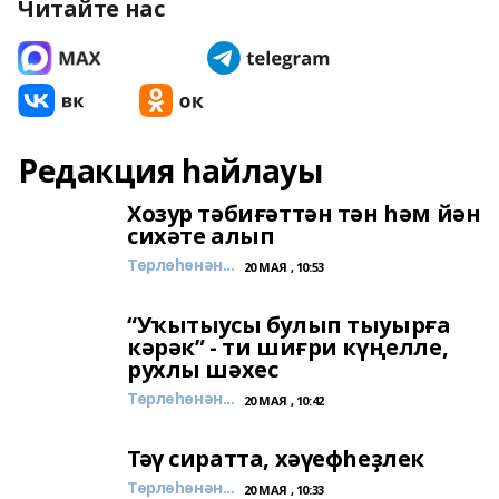
Читайте нас
Редакция һайлауы
Хозур тәбиғәттән тән һәм йән
сихәте алып
Төрлөһөнән...
20 МАЯ , 10:53
“Уҡытыусы булып тыуырға
кәрәк” - ти шиғри күңелле,
рухлы шәхес
Төрлөһөнән...
20 МАЯ , 10:42
Тәү сиратта, хәүефһеҙлек
Төрлөһөнән...
20 МАЯ , 10:33