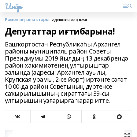
Инйәр
Район яңылыҡтары
2 ДЕКАБРЯ 2019, 09:50
Депутаттар иғтибарына!
Башҡортостан Республикаһы Архангел
районы муниципаль район Советы
Президиумы 2019 йылдың 13 декабрендә
район хакимиәтенең ултырыштар
залында (адресы: Архангел ауылы,
Крупская урамы, 2-се йорт) иртәнге сәғәт
10.00-да район Советының дүртенсе
саҡырылышының сираттағы 39-сы
ултырышын уҙғарырға ҡарар итте.