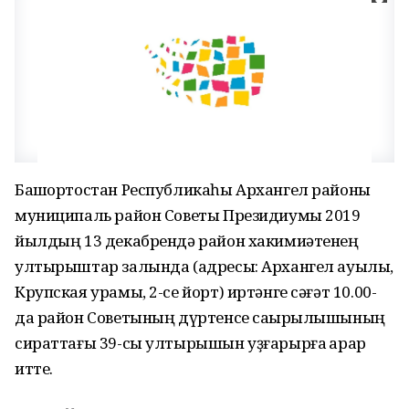
Башҡортостан Республикаһы Архангел районы
муниципаль район Советы Президиумы 2019
йылдың 13 декабрендә район хакимиәтенең
ултырыштар залында (адресы: Архангел ауылы,
Крупская урамы, 2-се йорт) иртәнге сәғәт 10.00-
да район Советының дүртенсе саҡырылышының
сираттағы 39-сы ултырышын уҙғарырға ҡарар
итте.