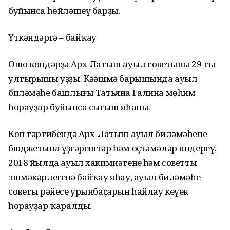
буйынса һөйләшеү барҙы.
Үткәндәргә – байҡау
Ошо көндәрҙә Арх-Латыш ауыл советының 29-сы
ултырышы уҙҙы. Кәңәшмә барышында ауыл
биләмәһе башлығы Татьяна Галина мөһим
һорауҙар буйынса сығыш яһаны.
Көн тәртибендә Арх-Латыш ауыл биләмәһенең
бюджетына үҙгәрештәр һәм өҫтәмәләр индереү,
2018 йылда ауыл хакимиәтенең һәм советтың
эшмәкәрлегенә байҡау яһау, ауыл биләмәһе
советы рәйесе урынбаҫарын һайлау кеүек
һорауҙар ҡаралды.