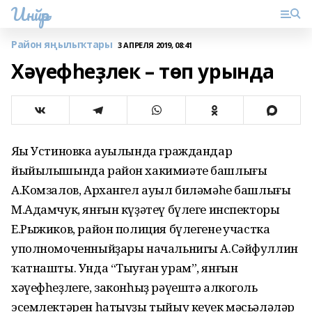
Инйәр
Район яңылыҡтары
3 АПРЕЛЯ 2019, 08:41
Хәүефһеҙлек – төп урында
Яңы Устиновка ауылында граждандар
йыйылышында район хакимиәте башлығы
А.Комзалов, Архангел ауыл биләмәһе башлығы
М.Адамчук, янғын күҙәтеү бүлеге инспекторы
Е.Рыжиков, район полиция бүлегенең участка
уполномоченныйҙары начальнигы А.Сәйфуллин
ҡатнашты. Унда “Тыуған урам”, янғын
хәүефһеҙлеге, законһыҙ рәүештә алкоголь
эсемлектәрен һатыуҙы тыйыу кеүек мәсьәләләр