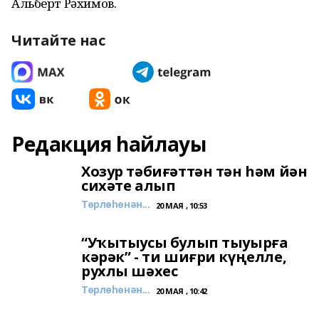
Альберт Рәхимов.
Читайте нас
Редакция һайлауы
Хозур тәбиғәттән тән һәм йән
сихәте алып
Төрлөһөнән...
20 МАЯ , 10:53
“Уҡытыусы булып тыуырға
кәрәк” - ти шиғри күңелле,
рухлы шәхес
Төрлөһөнән...
20 МАЯ , 10:42