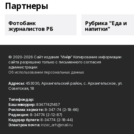
Партнеры
Фотобанк
Рубрика "Еда и
журналистов РБ
напитки"
© 2020-2026 Сайт издания "Инйәр" Копирование информации
сайта разрешено только с письменного согласия
администрации
Об использовании персональных данных
Адресы:
453030, Архангельский район, с. Архангельское, ул.
Советская, 18
Телефондар:
Баш мөхәррир:
83477421457
Реклама хеҙмәте:
8-347-74 (2-18-66)
Редакция:
8-34774 (2-12-87)
Кадрҙар бүлеге:
8-34774 (2-18-44)
Электрон почта:
inzer_arh@mail.ru