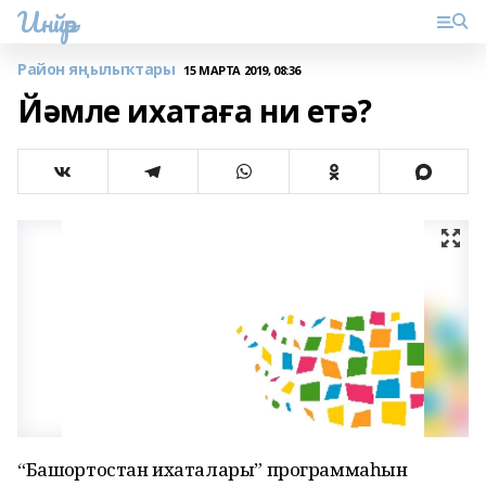
Инйәр
Район яңылыҡтары
15 МАРТА 2019, 08:36
Йәмле ихатаға ни етә?
“Башҡортостан ихаталары” программаһын