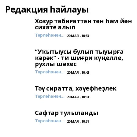
Редакция һайлауы
Хозур тәбиғәттән тән һәм йән
сихәте алып
Төрлөһөнән...
20 МАЯ , 10:53
“Уҡытыусы булып тыуырға
кәрәк” - ти шиғри күңелле,
рухлы шәхес
Төрлөһөнән...
20 МАЯ , 10:42
Тәү сиратта, хәүефһеҙлек
Төрлөһөнән...
20 МАЯ , 10:33
Сафтар тулыланды
Төрлөһөнән...
20 МАЯ , 10:31