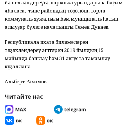
йәшелләндереүгә, парковка урындарына баҫым
яһаласаҡ,- тине райондың төҙөлөш, торлаҡ-
коммуналь хужалығы һәм муниципаль һатып
алыуҙар бүлеге начальнигы Семен Дунаев.
Республикала ихата биләмәләрен
төҙөкләндереү эштәрен 2019 йылдың 15
майында башлау һәм 31 августа тамамлау
күҙаллана.
Альберт Рәхимов.
Читайте нас