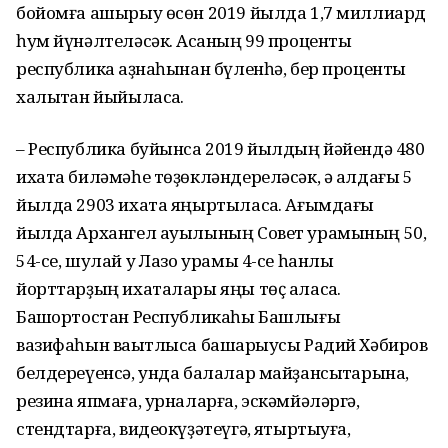
бойомға ашырыу өсөн 2019 йылда 1,7 миллиард
һум йүнәлтеләсәк. Аҡсаның 99 проценты
республика ҡаҙнаһынан бүленһә, бер проценты
халыҡтан йыйыласаҡ.
– Республика буйынса 2019 йылдың йәйендә 480
ихата биләмәһе төҙөкләндереләсәк, ә алдағы 5
йылда 2903 ихата яңыртыласаҡ. Ағымдағы
йылда Архангел ауылының Совет урамының 50,
54-се, шулай уҡ Лазо урамы 4-се һанлы
йорттарҙың ихаталары яңы төҫ аласаҡ.
Башҡортостан Республикаһы Башлығы
вазифаһын ваҡытлыса башҡарыусы Радий Хәбиров
белдереүенсә, унда балалар майҙансыҡтарына,
резина япмаға, урналарға, эскәмйәләргә,
стендтарға, видеокүҙәтеүгә, яҡтыртыуға,