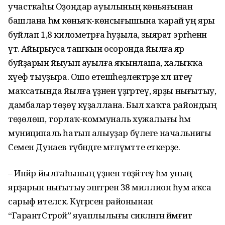
участкаһы Оҙондар ауылының көньяғынан
башлана һәм көньяҡ-көнсығышына ҡарай уң яры
буйлап 1,8 километрға һуҙыла, зыярат эргәһенән
үтә. Айырыуса ташҡын осоронда йылға яр
буйҙарын йыуып ауылға яҡынлаша, халыҡҡа
хәүеф тыуҙыра. Ошо етешһеҙлектәрҙе хәл итеү
маҡсатында йылға үҙәнен үҙгәртеү, ярҙы нығытыу,
дамбалар төҙөү күҙаллана. Был хаҡта райондың
төҙөлөш, торлаҡ-коммуналь хужалығы һәм
муниципаль һатып алыуҙар бүлеге начальнигы
Семен Дунаев түбәндәге мәғлүмәтте еткерҙе.
– Инйәр йылғаһының үҙәнен төҙәйтеү һәм уның
ярҙарын нығытыу эштәренә 38 миллион һум аҡса
сарыф ителәсәк. Күгәрсен районынан
“ГарантСтрой” яуаплылығы сикләнгән йәмғиәт