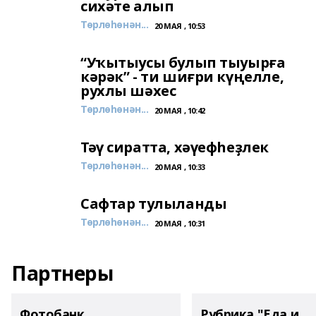
сихәте алып
Төрлөһөнән...
20 МАЯ , 10:53
“Уҡытыусы булып тыуырға
кәрәк” - ти шиғри күңелле,
рухлы шәхес
Төрлөһөнән...
20 МАЯ , 10:42
Тәү сиратта, хәүефһеҙлек
Төрлөһөнән...
20 МАЯ , 10:33
Сафтар тулыланды
Төрлөһөнән...
20 МАЯ , 10:31
Партнеры
Фотобанк
Рубрика "Еда и