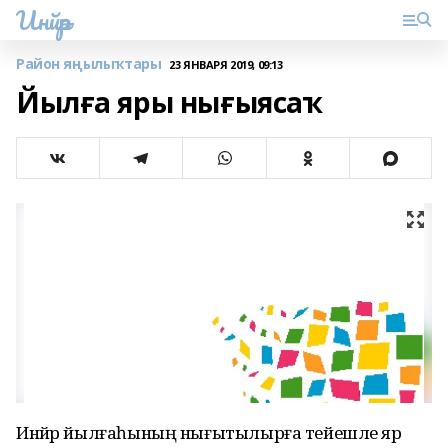
Инйәр
Район яңылыҡтары
23 ЯНВАРЯ 2019, 09:13
Йылға яры нығыясаҡ
Инйәр йылғаһының нығытылырға тейешле яр