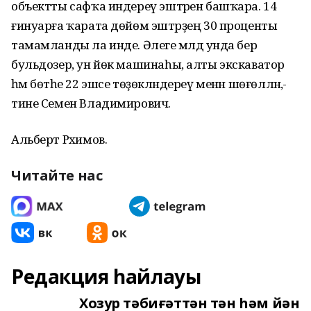
объектты сафҡа индереү эштәрен башҡара. 14
ғинуарға ҡарата дөйөм эштәрҙең 30 проценты
тамамланды ла инде. Әлеге мәлдә унда бер
бульдозер, ун йөк машинаһы, алты экскаватор
һәм бөтәһе 22 эшсе төҙөкләндереү менән шөғөлләнә,-
тине Семен Владимирович.
Альберт Рәхимов.
Читайте нас
Редакция һайлауы
Хозур тәбиғәттән тән һәм йән