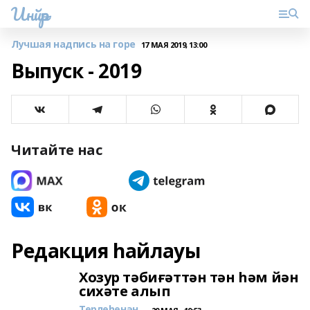
Инйәр
Лучшая надпись на горе
17 МАЯ 2019, 13:00
Выпуск - 2019
Читайте нас
Редакция һайлауы
Хозур тәбиғәттән тән һәм йән
сихәте алып
Төрлөһөнән...