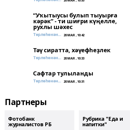
20 МАЯ , 10:53
“Уҡытыусы булып тыуырға
кәрәк” - ти шиғри күңелле,
рухлы шәхес
Төрлөһөнән...
20 МАЯ , 10:42
Тәү сиратта, хәүефһеҙлек
Төрлөһөнән...
20 МАЯ , 10:33
Сафтар тулыланды
Төрлөһөнән...
20 МАЯ , 10:31
Партнеры
Фотобанк
Рубрика "Еда и
журналистов РБ
напитки"