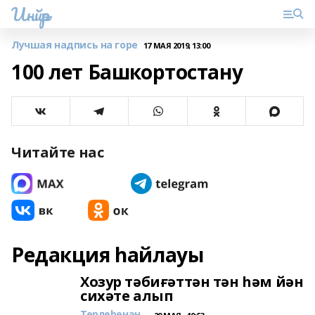
Инйәр
Лучшая надпись на горе
17 МАЯ 2019, 13:00
100 лет Башкортостану
Читайте нас
Редакция һайлауы
Хозур тәбиғәттән тән һәм йән
сихәте алып
Төрлөһөнән...