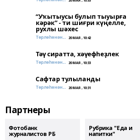
20 МАЯ , 10:53
“Уҡытыусы булып тыуырға
кәрәк” - ти шиғри күңелле,
рухлы шәхес
Төрлөһөнән...
20 МАЯ , 10:42
Тәү сиратта, хәүефһеҙлек
Төрлөһөнән...
20 МАЯ , 10:33
Сафтар тулыланды
Төрлөһөнән...
20 МАЯ , 10:31
Партнеры
Фотобанк
Рубрика "Еда и
журналистов РБ
напитки"