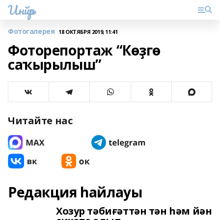
Инйәр
Фотогалерея
18 ОКТЯБРЯ 2019, 11:41
Фоторепортаж “Көҙгө
саҡырылыш”
Читайте нас
Редакция һайлауы
Хозур тәбиғәттән тән һәм йән