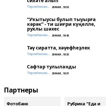
сихәте алып
Төрлөһөнән...
20 МАЯ , 10:53
“Уҡытыусы булып тыуырға
кәрәк” - ти шиғри күңелле,
рухлы шәхес
Төрлөһөнән...
20 МАЯ , 10:42
Тәү сиратта, хәүефһеҙлек
Төрлөһөнән...
20 МАЯ , 10:33
Сафтар тулыланды
Төрлөһөнән...
20 МАЯ , 10:31
Партнеры
Фотобанк
Рубрика "Еда и