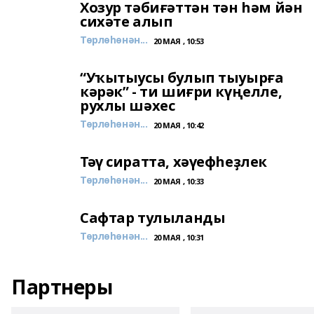
Хозур тәбиғәттән тән һәм йән
сихәте алып
Төрлөһөнән...
20 МАЯ , 10:53
“Уҡытыусы булып тыуырға
кәрәк” - ти шиғри күңелле,
рухлы шәхес
Төрлөһөнән...
20 МАЯ , 10:42
Тәү сиратта, хәүефһеҙлек
Төрлөһөнән...
20 МАЯ , 10:33
Сафтар тулыланды
Төрлөһөнән...
20 МАЯ , 10:31
Партнеры