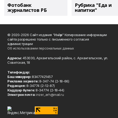
Фотобанк
Рубрика "Еда и
журналистов РБ
напитки"
© 2020-2026 Сайт издания "Инйәр" Копирование информации
сайта разрешено только с письменного согласия
администрации
Об использовании персональных данных
Адресы:
453030, Архангельский район, с. Архангельское, ул.
Советская, 18
Телефондар:
Баш мөхәррир:
83477421457
Реклама хеҙмәте:
8-347-74 (2-18-66)
Редакция:
8-34774 (2-12-87)
Кадрҙар бүлеге:
8-34774 (2-18-44)
Электрон почта:
inzer_arh@mail.ru