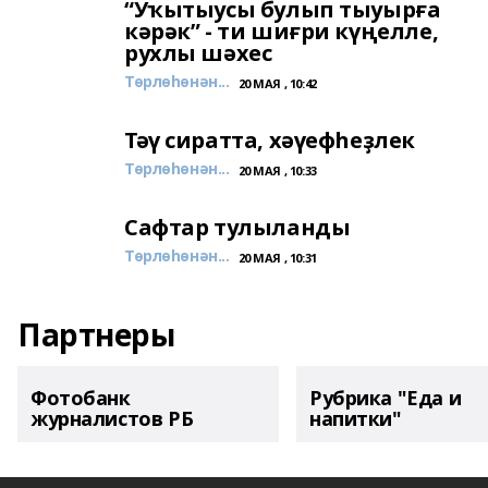
“Уҡытыусы булып тыуырға
кәрәк” - ти шиғри күңелле,
рухлы шәхес
Төрлөһөнән...
20 МАЯ , 10:42
Тәү сиратта, хәүефһеҙлек
Төрлөһөнән...
20 МАЯ , 10:33
Сафтар тулыланды
Төрлөһөнән...
20 МАЯ , 10:31
Партнеры
Фотобанк
Рубрика "Еда и
журналистов РБ
напитки"