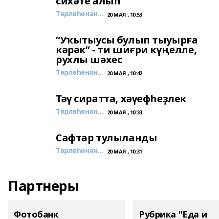
сихәте алып
Төрлөһөнән...
20 МАЯ , 10:53
“Уҡытыусы булып тыуырға
кәрәк” - ти шиғри күңелле,
рухлы шәхес
Төрлөһөнән...
20 МАЯ , 10:42
Тәү сиратта, хәүефһеҙлек
Төрлөһөнән...
20 МАЯ , 10:33
Сафтар тулыланды
Төрлөһөнән...
20 МАЯ , 10:31
Партнеры
Фотобанк
Рубрика "Еда и