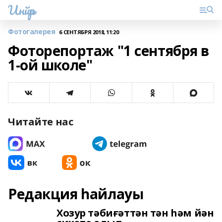
Инйәр
Фотогалерея
6 СЕНТЯБРЯ 2018, 11:20
Фоторепортаж "1 сентября в
1-ой школе"
Читайте нас
Редакция һайлауы
Хозур тәбиғәттән тән һәм йән