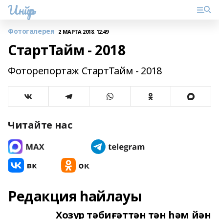
Инйәр
Фотогалерея
2 МАРТА 2018, 12:49
СтартТайм - 2018
Фоторепортаж СтартТайм - 2018
Читайте нас
Редакция һайлауы
Хозур тәбиғәттән тән һәм йән