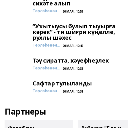
сихәте алып
Төрлөһөнән...
20 МАЯ , 10:53
“Уҡытыусы булып тыуырға
кәрәк” - ти шиғри күңелле,
рухлы шәхес
Төрлөһөнән...
20 МАЯ , 10:42
Тәү сиратта, хәүефһеҙлек
Төрлөһөнән...
20 МАЯ , 10:33
Сафтар тулыланды
Төрлөһөнән...
20 МАЯ , 10:31
Партнеры