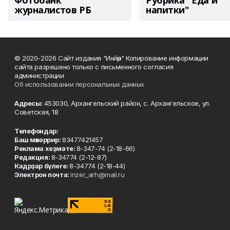
Фотобанк
Рубрика "Еда и
журналистов РБ
напитки"
© 2020-2026 Сайт издания "Инйәр" Копирование информации
сайта разрешено только с письменного согласия
администрации
Об использовании персональных данных
Адресы:
453030, Архангельский район, с. Архангельское, ул.
Советская, 18
Телефондар:
Баш мөхәррир:
83477421457
Реклама хеҙмәте:
8-347-74 (2-18-66)
Редакция:
8-34774 (2-12-87)
Кадрҙар бүлеге:
8-34774 (2-18-44)
Электрон почта:
inzer_arh@mail.ru